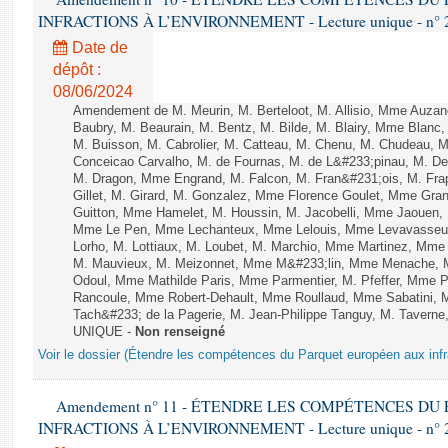
INFRACTIONS À L’ENVIRONNEMENT - Lecture unique - n° 
Date de
dépôt :
08/06/2024
Amendement de M. Meurin, M. Berteloot, M. Allisio, Mme Auzano
Baubry, M. Beaurain, M. Bentz, M. Bilde, M. Blairy, Mme Blanc
M. Buisson, M. Cabrolier, M. Catteau, M. Chenu, M. Chudeau
Conceicao Carvalho, M. de Fournas, M. de L&#233;pinau, M. 
M. Dragon, Mme Engrand, M. Falcon, M. Fran&#231;ois, M. Frap
Gillet, M. Girard, M. Gonzalez, Mme Florence Goulet, Mme Grang
Guitton, Mme Hamelet, M. Houssin, M. Jacobelli, Mme Jaouen, 
Mme Le Pen, Mme Lechanteux, Mme Lelouis, Mme Levavasseur,
Lorho, M. Lottiaux, M. Loubet, M. Marchio, Mme Martinez, Mm
M. Mauvieux, M. Meizonnet, Mme M&#233;lin, Mme Menache, M
Odoul, Mme Mathilde Paris, Mme Parmentier, M. Pfeffer, Mme 
Rancoule, Mme Robert-Dehault, Mme Roullaud, Mme Sabatini, 
Tach&#233; de la Pagerie, M. Jean-Philippe Tanguy, M. Taverne, M.
UNIQUE -
Non renseigné
Voir le dossier (Étendre les compétences du Parquet européen aux infr
Amendement n° 11 - ÉTENDRE LES COMPÉTENCES D
INFRACTIONS À L’ENVIRONNEMENT - Lecture unique - n° 