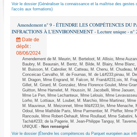
Rapports d'enquête
Voir le dossier (Généraliser la connaissance et la maîtrise des gestes 
Rapports législatifs
l'accès aux formations)
Rapports sur l'application des lois
Amendement n° 9 - ÉTENDRE LES COMPÉTENCES DU
Baromètre de l’application des lois
INFRACTIONS À L’ENVIRONNEMENT - Lecture unique - n° 
Date de
Dossiers législatifs
dépôt :
Budget et sécurité sociale
08/06/2024
Questions écrites et orales
Amendement de M. Meurin, M. Berteloot, M. Allisio, Mme Auzano
Baubry, M. Beaurain, M. Bentz, M. Bilde, M. Blairy, Mme Blanc
Comptes rendus des débats
M. Buisson, M. Cabrolier, M. Catteau, M. Chenu, M. Chudeau
Conceicao Carvalho, M. de Fournas, M. de L&#233;pinau, M. 
M. Dragon, Mme Engrand, M. Falcon, M. Fran&#231;ois, M. Frap
Gillet, M. Girard, M. Gonzalez, Mme Florence Goulet, Mme Grang
Guitton, Mme Hamelet, M. Houssin, M. Jacobelli, Mme Jaouen, 
Mme Le Pen, Mme Lechanteux, Mme Lelouis, Mme Levavasseur,
Lorho, M. Lottiaux, M. Loubet, M. Marchio, Mme Martinez, Mm
M. Mauvieux, M. Meizonnet, Mme M&#233;lin, Mme Menache, M
Odoul, Mme Mathilde Paris, Mme Parmentier, M. Pfeffer, Mme 
Rancoule, Mme Robert-Dehault, Mme Roullaud, Mme Sabatini, 
Tach&#233; de la Pagerie, M. Jean-Philippe Tanguy, M. Taverne, M.
UNIQUE -
Non renseigné
Voir le dossier (Étendre les compétences du Parquet européen aux infr