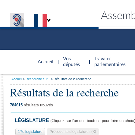
Assemb
Accèder à
la page
Vos
Travaux
Accueil
d'accueil
députés
parlementaires
Vous
Accueil
Recherche sur...
Résultats de la recherche
êtes
Résultats de la recherche
Général
ici
CONNEX
TRAVA
CONNA
DÉC
:
784615
résultats trouvés
LÉGISLATURE
(Cliquez sur l'un des boutons pour faire un choix
17e législature
Précédentes législatures (X)