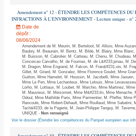
Amendement n° 12 - ÉTENDRE LES COMPÉTENCES D
INFRACTIONS À L’ENVIRONNEMENT - Lecture unique - n° 
Date de
dépôt :
08/06/2024
Amendement de M. Meurin, M. Berteloot, M. Allisio, Mme Auzano
Baubry, M. Beaurain, M. Bentz, M. Bilde, M. Blairy, Mme Blanc
M. Buisson, M. Cabrolier, M. Catteau, M. Chenu, M. Chudeau
Conceicao Carvalho, M. de Fournas, M. de L&#233;pinau, M. 
M. Dragon, Mme Engrand, M. Falcon, M. Fran&#231;ois, M. Frap
Gillet, M. Girard, M. Gonzalez, Mme Florence Goulet, Mme Grang
Guitton, Mme Hamelet, M. Houssin, M. Jacobelli, Mme Jaouen, 
Mme Le Pen, Mme Lechanteux, Mme Lelouis, Mme Levavasseur,
Lorho, M. Lottiaux, M. Loubet, M. Marchio, Mme Martinez, Mm
M. Mauvieux, M. Meizonnet, Mme M&#233;lin, Mme Menache, M
Odoul, Mme Mathilde Paris, Mme Parmentier, M. Pfeffer, Mme 
Rancoule, Mme Robert-Dehault, Mme Roullaud, Mme Sabatini, 
Tach&#233; de la Pagerie, M. Jean-Philippe Tanguy, M. Taverne, M.
UNIQUE -
Non renseigné
Voir le dossier (Étendre les compétences du Parquet européen aux infr
Amendement n° 10 - ÉTENDRE LES COMPÉTENCES D