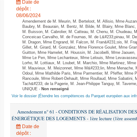
Date de
dépôt :
08/06/2024
Amendement de M. Meurin, M. Berteloot, M. Allisio, Mme Auzano
Baubry, M. Beaurain, M. Bentz, M. Bilde, M. Blairy, Mme Blanc
M. Buisson, M. Cabrolier, M. Catteau, M. Chenu, M. Chudeau
Conceicao Carvalho, M. de Fournas, M. de L&#233;pinau, M. 
M. Dragon, Mme Engrand, M. Falcon, M. Fran&#231;ois, M. Frap
Gillet, M. Girard, M. Gonzalez, Mme Florence Goulet, Mme Grang
Guitton, Mme Hamelet, M. Houssin, M. Jacobelli, Mme Jaouen, 
Mme Le Pen, Mme Lechanteux, Mme Lelouis, Mme Levavasseur,
Lorho, M. Lottiaux, M. Loubet, M. Marchio, Mme Martinez, Mm
M. Mauvieux, M. Meizonnet, Mme M&#233;lin, Mme Menache, M
Odoul, Mme Mathilde Paris, Mme Parmentier, M. Pfeffer, Mme 
Rancoule, Mme Robert-Dehault, Mme Roullaud, Mme Sabatini, 
Tach&#233; de la Pagerie, M. Jean-Philippe Tanguy, M. Taverne, M.
UNIQUE -
Non renseigné
Voir le dossier (Étendre les compétences du Parquet européen aux infr
Amendement n° 61 - CONDITIONS DE RÉALISATION D
ÉNERGÉTIQUE DES LOGEMENTS - 1ère lecture (1ère assemblée
Date de
dépôt :