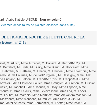
 - Après l'article UNIQUE -
Non renseigné
s victimes dépositaires de plaintes classées sans suite)
ON DE L'HOMICIDE ROUTIER ET LUTTE CONTRE LA
ecture - n° 2417
let, M. Allisio, Mme Auzanot, M. Ballard, M. Barth&#232;s, M.
. Berteloot, M. Bilde, M. Blairy, Mme Blanc, M. Boccaletti, Mme
M. Cabrolier, M. Catteau, M. Chenu, M. Chudeau, Mme Colombier, Mme
lho, M. de Fournas, M. de L&#233;pinau, M. Dessigny, Mme Diaz,
e Engrand, M. Falcon, M. Fran&#231;ois, M. Frapp&#233;, Mme
 Gonzalez, Mme Florence Goulet, Mme Grangier, M. Grenon, M. Guiniot,
ussin, M. Jacobelli, Mme Jaouen, M. Jolly, Mme Laporte, Mme
hanteux, Mme Lelouis, Mme Levavasseur, Mme Loir, M. Lopez-
, M. Loubet, M. Marchio, Mme Martinez, Mme Alexandra Masson, M.
 Meizonnet, Mme Menache, M. Muller, Mme M&#233;lin, M.
e Mathilde Paris, Mme Parmentier, M. Pfeffer, Mme Pollet, M.