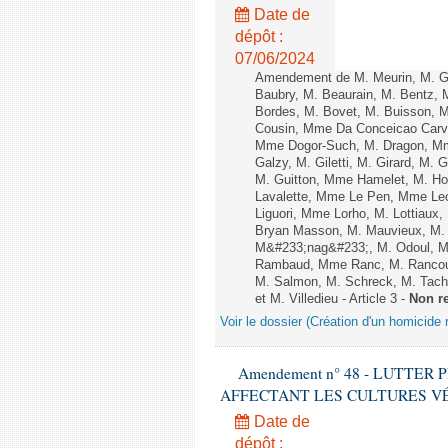
Date de
dépôt :
07/06/2024
Amendement de M. Meurin, M. Gil
Baubry, M. Beaurain, M. Bentz, M
Bordes, M. Bovet, M. Buisson, 
Cousin, Mme Da Conceicao Carva
Mme Dogor-Such, M. Dragon, Mm
Galzy, M. Giletti, M. Girard, M.
M. Guitton, Mme Hamelet, M. Ho
Lavalette, Mme Le Pen, Mme Lec
Liguori, Mme Lorho, M. Lottiaux
Bryan Masson, M. Mauvieux, M.
M&#233;nag&#233;, M. Odoul, Mm
Rambaud, Mme Ranc, M. Rancoul
M. Salmon, M. Schreck, M. Tach&
et M. Villedieu - Article 3 -
Non r
Voir le dossier (Création d'un homicide r
Amendement n° 48 - LUTTE
AFFECTANT LES CULTURES VÉGÉTAL
Date de
dépôt :