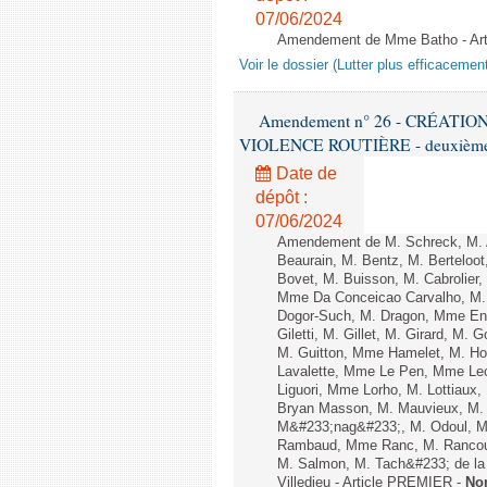
07/06/2024
Amendement de Mme Batho - Ar
Voir le dossier (Lutter plus efficacemen
Amendement n° 26 - CRÉATI
VIOLENCE ROUTIÈRE - deuxième l
Date de
dépôt :
07/06/2024
Amendement de M. Schreck, M. Al
Beaurain, M. Bentz, M. Berteloot
Bovet, M. Buisson, M. Cabrolie
Mme Da Conceicao Carvalho, M.
Dogor-Such, M. Dragon, Mme Eng
Giletti, M. Gillet, M. Girard, M
M. Guitton, Mme Hamelet, M. Ho
Lavalette, Mme Le Pen, Mme Lec
Liguori, Mme Lorho, M. Lottiaux
Bryan Masson, M. Mauvieux, M. 
M&#233;nag&#233;, M. Odoul, Mm
Rambaud, Mme Ranc, M. Rancoul
M. Salmon, M. Tach&#233; de la P
Villedieu - Article PREMIER -
No