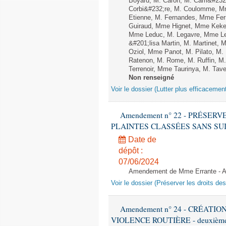
Boyard, M. Caron, M. Carri&#232
Corbi&#232;re, M. Coulomme, Mm
Etienne, M. Fernandes, Mme Ferr
Guiraud, Mme Hignet, Mme Keke,
Mme Leduc, M. Legavre, Mme Le
&#201;lisa Martin, M. Martinet
Oziol, Mme Panot, M. Pilato, M
Ratenon, M. Rome, M. Ruffin, M
Terrenoir, Mme Taurinya, M. Tav
Non renseigné
Voir le dossier (Lutter plus efficacemen
Amendement n° 22 - PRÉSER
PLAINTES CLASSÉES SANS SUITE - 1
Date de
dépôt :
07/06/2024
Amendement de Mme Errante - A
Voir le dossier (Préserver les droits de
Amendement n° 24 - CRÉATI
VIOLENCE ROUTIÈRE - deuxième l