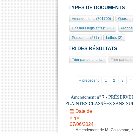
TYPES DE DOCUMENTS
Amendements (701700)
Question
Dossiers législatifs (5238)
Proposi
Personnes (577)
Lettres (2)
TRI DES RÉSULTATS
Trier par pertinence
Trier par date
« précedent
1
2
3
4
Amendement n° 7 - PRÉSERV
PLAINTES CLASSÉES SANS SUITE - 1
Date de
dépôt :
07/06/2024
Amendement de M. Coulomme, M