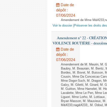
Date de
dépôt :
07/06/2024
Amendement de Mme M&#233;nard
Voir le dossier (Préserver les droits de
Amendement n° 22 - CRÉATI
VIOLENCE ROUTIÈRE - deuxième l
Date de
dépôt :
07/06/2024
Amendement de M. Meurin, M. Gil
Baubry, M. Beaurain, M. Bentz, M
Bordes, M. Bovet, M. Buisson, 
Cousin, Mme Da Conceicao Carva
Mme Dogor-Such, M. Dragon, Mm
Galzy, M. Giletti, M. Girard, M.
M. Guitton, Mme Hamelet, M. Ho
Lavalette, Mme Le Pen, Mme Lec
Liguori, Mme Lorho, M. Lottiaux
Bryan Masson, M. Mauvieux, M.
M&#233;nag&#233;, M. Odoul, Mm