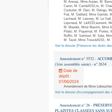
M. Arenas, Mme Autain, M. Berna
Caron, M. Carri&#232;re, M. Cha
Couturier, M. Davi, M. Delogu,
Fiat, M. Gaillard, Mme Garrido,
Lachaud, M. Laisney, M. Le Gal
Lepvraud, M. L&#233;aument, Mm
M. Maudet, Mme Maximi, Mme Ma
Pilato, M. Piquemal, M. Portes
Ruffin, M. Saintoul, M. Sala, 
M. Tavel, Mme Trouv&#233;, M. V
Voir le dossier (Préserver les droits de
Amendement n° 3532 - ACCOM
(1ère assemblée saisie) - n° 2634
Date de
dépôt :
07/06/2024
Amendement de Mme Leboucher, M.
Voir le dossier (Accompagnement des m
Amendement n° 26 - PRÉSER
PLAINTES CLASSÉES SANS SUITE - 1