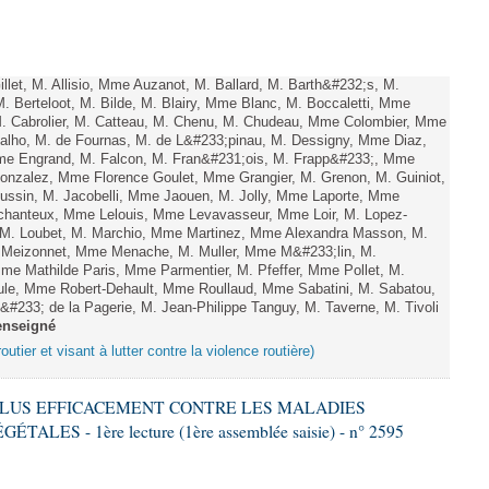
let, M. Allisio, Mme Auzanot, M. Ballard, M. Barth&#232;s, M.
. Berteloot, M. Bilde, M. Blairy, Mme Blanc, M. Boccaletti, Mme
M. Cabrolier, M. Catteau, M. Chenu, M. Chudeau, Mme Colombier, Mme
lho, M. de Fournas, M. de L&#233;pinau, M. Dessigny, Mme Diaz,
e Engrand, M. Falcon, M. Fran&#231;ois, M. Frapp&#233;, Mme
 Gonzalez, Mme Florence Goulet, Mme Grangier, M. Grenon, M. Guiniot,
ussin, M. Jacobelli, Mme Jaouen, M. Jolly, Mme Laporte, Mme
hanteux, Mme Lelouis, Mme Levavasseur, Mme Loir, M. Lopez-
, M. Loubet, M. Marchio, Mme Martinez, Mme Alexandra Masson, M.
 Meizonnet, Mme Menache, M. Muller, Mme M&#233;lin, M.
e Mathilde Paris, Mme Parmentier, M. Pfeffer, Mme Pollet, M.
e, Mme Robert-Dehault, Mme Roullaud, Mme Sabatini, M. Sabatou,
#233; de la Pagerie, M. Jean-Philippe Tanguy, M. Taverne, M. Tivoli
enseigné
outier et visant à lutter contre la violence routière)
R PLUS EFFICACEMENT CONTRE LES MALADIES
ES - 1ère lecture (1ère assemblée saisie) - n° 2595