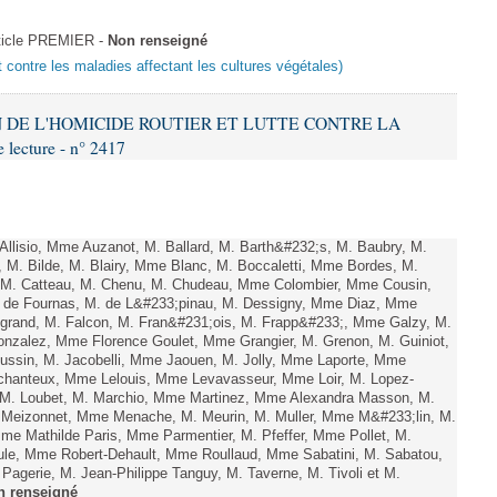
ticle PREMIER -
Non renseigné
t contre les maladies affectant les cultures végétales)
ON DE L'HOMICIDE ROUTIER ET LUTTE CONTRE LA
ecture - n° 2417
lisio, Mme Auzanot, M. Ballard, M. Barth&#232;s, M. Baubry, M.
, M. Bilde, M. Blairy, Mme Blanc, M. Boccaletti, Mme Bordes, M.
r, M. Catteau, M. Chenu, M. Chudeau, Mme Colombier, Mme Cousin,
 de Fournas, M. de L&#233;pinau, M. Dessigny, Mme Diaz, Mme
rand, M. Falcon, M. Fran&#231;ois, M. Frapp&#233;, Mme Galzy, M.
. Gonzalez, Mme Florence Goulet, Mme Grangier, M. Grenon, M. Guiniot,
ussin, M. Jacobelli, Mme Jaouen, M. Jolly, Mme Laporte, Mme
hanteux, Mme Lelouis, Mme Levavasseur, Mme Loir, M. Lopez-
, M. Loubet, M. Marchio, Mme Martinez, Mme Alexandra Masson, M.
Meizonnet, Mme Menache, M. Meurin, M. Muller, Mme M&#233;lin, M.
e Mathilde Paris, Mme Parmentier, M. Pfeffer, Mme Pollet, M.
e, Mme Robert-Dehault, Mme Roullaud, Mme Sabatini, M. Sabatou,
agerie, M. Jean-Philippe Tanguy, M. Taverne, M. Tivoli et M.
n renseigné