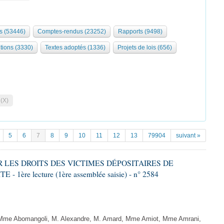
s (53446)
Comptes-rendus (23252)
Rapports (9498)
tions (3330)
Textes adoptés (1336)
Projets de lois (656)
 (X)
5
6
7
8
9
10
11
12
13
79904
suivant »
ER LES DROITS DES VICTIMES DÉPOSITAIRES DE
ère lecture (1ère assemblée saisie) - n° 2584
me Abomangoli, M. Alexandre, M. Amard, Mme Amiot, Mme Amrani,