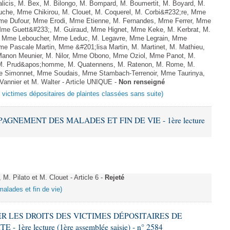
licis, M. Bex, M. Bilongo, M. Bompard, M. Boumertit, M. Boyard, M.
uche, Mme Chikirou, M. Clouet, M. Coquerel, M. Corbi&#232;re, Mme
 Mme Dufour, Mme Erodi, Mme Etienne, M. Fernandes, Mme Ferrer, Mme
 Mme Guett&#233;, M. Guiraud, Mme Hignet, Mme Keke, M. Kerbrat, M.
l, Mme Leboucher, Mme Leduc, M. Legavre, Mme Legrain, Mme
e Pascale Martin, Mme &#201;lisa Martin, M. Martinet, M. Mathieu,
non Meunier, M. Nilor, Mme Obono, Mme Oziol, Mme Panot, M.
, M. Prud&apos;homme, M. Quatennens, M. Ratenon, M. Rome, M.
Mme Simonnet, Mme Soudais, Mme Stambach-Terrenoir, Mme Taurinya,
annier et M. Walter - Article UNIQUE -
Non renseigné
s victimes dépositaires de plaintes classées sans suite)
PAGNEMENT DES MALADES ET FIN DE VIE - 1ère lecture
 Pilato et M. Clouet - Article 6 -
Rejeté
alades et fin de vie)
VER LES DROITS DES VICTIMES DÉPOSITAIRES DE
ère lecture (1ère assemblée saisie) - n° 2584