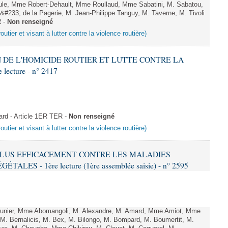
e, Mme Robert-Dehault, Mme Roullaud, Mme Sabatini, M. Sabatou,
#233; de la Pagerie, M. Jean-Philippe Tanguy, M. Taverne, M. Tivoli
R -
Non renseigné
outier et visant à lutter contre la violence routière)
ON DE L'HOMICIDE ROUTIER ET LUTTE CONTRE LA
ecture - n° 2417
d - Article 1ER TER -
Non renseigné
outier et visant à lutter contre la violence routière)
R PLUS EFFICACEMENT CONTRE LES MALADIES
ES - 1ère lecture (1ère assemblée saisie) - n° 2595
ier, Mme Abomangoli, M. Alexandre, M. Amard, Mme Amiot, Mme
M. Bernalicis, M. Bex, M. Bilongo, M. Bompard, M. Boumertit, M.