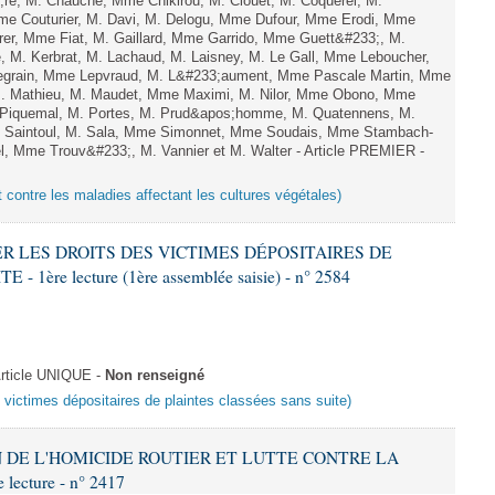
;re, M. Chauche, Mme Chikirou, M. Clouet, M. Coquerel, M.
e Couturier, M. Davi, M. Delogu, Mme Dufour, Mme Erodi, Mme
er, Mme Fiat, M. Gaillard, Mme Garrido, Mme Guett&#233;, M.
 M. Kerbrat, M. Lachaud, M. Laisney, M. Le Gall, Mme Leboucher,
grain, Mme Lepvraud, M. L&#233;aument, Mme Pascale Martin, Mme
, M. Mathieu, M. Maudet, Mme Maximi, M. Nilor, Mme Obono, Mme
. Piquemal, M. Portes, M. Prud&apos;homme, M. Quatennens, M.
. Saintoul, M. Sala, Mme Simonnet, Mme Soudais, Mme Stambach-
el, Mme Trouv&#233;, M. Vannier et M. Walter - Article PREMIER -
t contre les maladies affectant les cultures végétales)
VER LES DROITS DES VICTIMES DÉPOSITAIRES DE
ère lecture (1ère assemblée saisie) - n° 2584
rticle UNIQUE -
Non renseigné
s victimes dépositaires de plaintes classées sans suite)
ON DE L'HOMICIDE ROUTIER ET LUTTE CONTRE LA
ecture - n° 2417