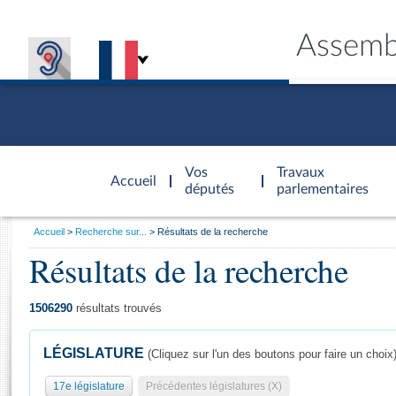
Assemb
Accèder à
la page
Vos
Travaux
Accueil
d'accueil
députés
parlementaires
Vous
Accueil
Recherche sur...
Résultats de la recherche
êtes
Résultats de la recherche
Général
ici
CONNEX
TRAVA
CONNA
DÉC
:
1506290
résultats trouvés
LÉGISLATURE
(Cliquez sur l'un des boutons pour faire un choix
17e législature
Précédentes législatures (X)