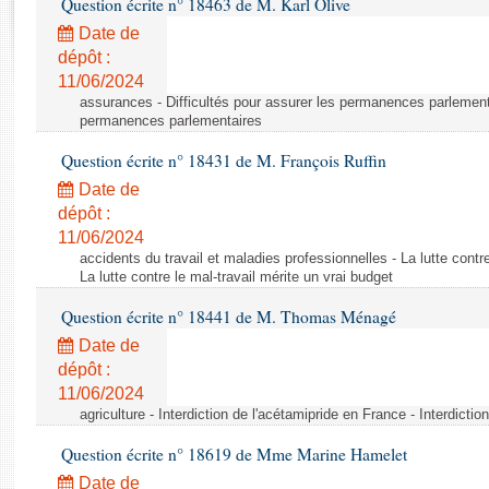
Question écrite n° 18463 de M. Karl Olive
Rapports d'enquête
Rapports législatifs
Date de
dépôt :
Rapports sur l'application des lois
11/06/2024
Baromètre de l’application des lois
assurances - Difficultés pour assurer les permanences parlementa
permanences parlementaires
Dossiers législatifs
Question écrite n° 18431 de M. François Ruffin
Budget et sécurité sociale
Date de
Questions écrites et orales
dépôt :
Comptes rendus des débats
11/06/2024
accidents du travail et maladies professionnelles - La lutte contre
La lutte contre le mal-travail mérite un vrai budget
Question écrite n° 18441 de M. Thomas Ménagé
Date de
dépôt :
11/06/2024
agriculture - Interdiction de l'acétamipride en France - Interdicti
Question écrite n° 18619 de Mme Marine Hamelet
Date de