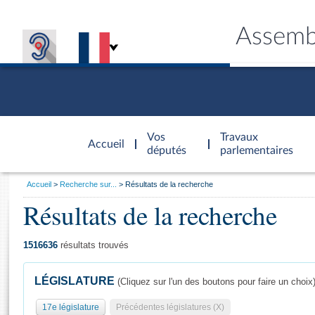
Assemb
Accèder à
la page
Vos
Travaux
Accueil
d'accueil
députés
parlementaires
Vous
Accueil
Recherche sur...
Résultats de la recherche
êtes
Résultats de la recherche
Général
ici
CONNEX
TRAVA
CONNA
DÉC
:
1516636
résultats trouvés
LÉGISLATURE
(Cliquez sur l'un des boutons pour faire un choix
17e législature
Précédentes législatures (X)