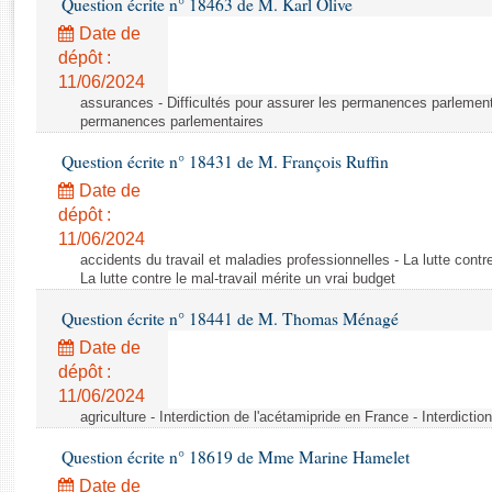
Question écrite n° 18463 de M. Karl Olive
Rapports d'enquête
Rapports législatifs
Date de
dépôt :
Rapports sur l'application des lois
11/06/2024
Baromètre de l’application des lois
assurances - Difficultés pour assurer les permanences parlementa
permanences parlementaires
Dossiers législatifs
Question écrite n° 18431 de M. François Ruffin
Budget et sécurité sociale
Date de
Questions écrites et orales
dépôt :
Comptes rendus des débats
11/06/2024
accidents du travail et maladies professionnelles - La lutte contre
La lutte contre le mal-travail mérite un vrai budget
Question écrite n° 18441 de M. Thomas Ménagé
Date de
dépôt :
11/06/2024
agriculture - Interdiction de l'acétamipride en France - Interdicti
Question écrite n° 18619 de Mme Marine Hamelet
Date de