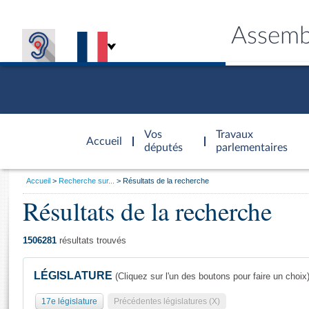
Assemb
Accèder à
la page
Vos
Travaux
Accueil
d'accueil
députés
parlementaires
Vous
Accueil
Recherche sur...
Résultats de la recherche
êtes
Résultats de la recherche
Général
ici
CONNEX
TRAVA
CONNA
DÉC
:
1506281
résultats trouvés
LÉGISLATURE
(Cliquez sur l'un des boutons pour faire un choix
17e législature
Précédentes législatures (X)