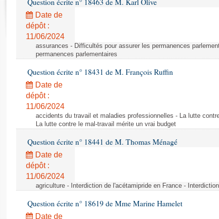
Question écrite n° 18463 de M. Karl Olive
Rapports d'enquête
Rapports législatifs
Date de
dépôt :
Rapports sur l'application des lois
11/06/2024
Baromètre de l’application des lois
assurances - Difficultés pour assurer les permanences parlementa
permanences parlementaires
Dossiers législatifs
Question écrite n° 18431 de M. François Ruffin
Budget et sécurité sociale
Date de
Questions écrites et orales
dépôt :
Comptes rendus des débats
11/06/2024
accidents du travail et maladies professionnelles - La lutte contre
La lutte contre le mal-travail mérite un vrai budget
Question écrite n° 18441 de M. Thomas Ménagé
Date de
dépôt :
11/06/2024
agriculture - Interdiction de l'acétamipride en France - Interdicti
Question écrite n° 18619 de Mme Marine Hamelet
Date de