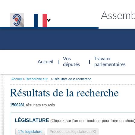
Assemb
Accèder à
la page
Vos
Travaux
Accueil
d'accueil
députés
parlementaires
Vous
Accueil
Recherche sur...
Résultats de la recherche
êtes
Résultats de la recherche
Général
ici
CONNEX
TRAVA
CONNA
DÉC
:
1506281
résultats trouvés
LÉGISLATURE
(Cliquez sur l'un des boutons pour faire un choix
17e législature
Précédentes législatures (X)