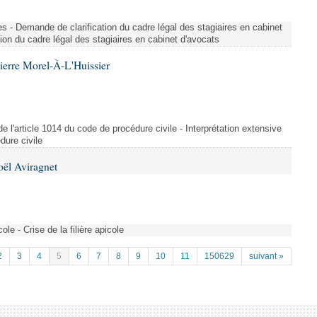
ues - Demande de clarification du cadre légal des stagiaires en cabinet
ion du cadre légal des stagiaires en cabinet d'avocats
ierre Morel-À-L'Huissier
 de l'article 1014 du code de procédure civile - Interprétation extensive
dure civile
oël Aviragnet
cole - Crise de la filière apicole
2
3
4
5
6
7
8
9
10
11
150629
suivant »