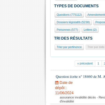
TYPES DE DOCUMENTS
Questions (775112)
Amendements
Dossiers législatifs (5238)
Proposi
Personnes (577)
Lettres (2)
TRI DES RÉSULTATS
Trier par pertinence
Trier par date
« précedent
1
Question écrite n° 18460 de M. 
Date de
dépôt :
11/06/2024
assurance invalidité décès - Reval
d'invalidité