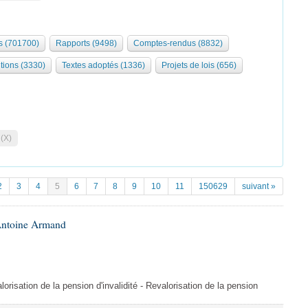
 (701700)
Rapports (9498)
Comptes-rendus (8832)
tions (3330)
Textes adoptés (1336)
Projets de lois (656)
 (X)
2
3
4
5
6
7
8
9
10
11
150629
suivant »
Antoine Armand
orisation de la pension d'invalidité - Revalorisation de la pension