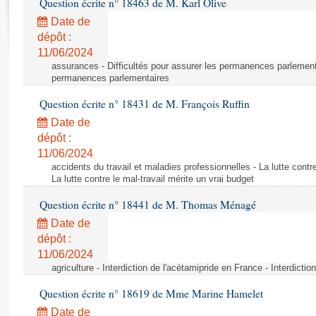
Question écrite n° 18463 de M. Karl Olive
Rapports d'enquête
Rapports législatifs
Date de
dépôt :
Rapports sur l'application des lois
11/06/2024
Baromètre de l’application des lois
assurances - Difficultés pour assurer les permanences parlementa
permanences parlementaires
Dossiers législatifs
Question écrite n° 18431 de M. François Ruffin
Budget et sécurité sociale
Date de
Questions écrites et orales
dépôt :
Comptes rendus des débats
11/06/2024
accidents du travail et maladies professionnelles - La lutte contre
La lutte contre le mal-travail mérite un vrai budget
Question écrite n° 18441 de M. Thomas Ménagé
Date de
dépôt :
11/06/2024
agriculture - Interdiction de l'acétamipride en France - Interdicti
Question écrite n° 18619 de Mme Marine Hamelet
Date de