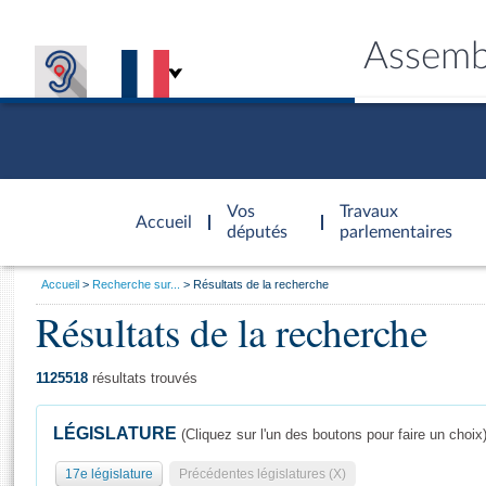
Assemb
Accèder à
la page
Vos
Travaux
Accueil
d'accueil
députés
parlementaires
Vous
Accueil
Recherche sur...
Résultats de la recherche
êtes
Résultats de la recherche
Général
ici
CONNEX
TRAVA
CONNA
DÉC
:
1125518
résultats trouvés
LÉGISLATURE
(Cliquez sur l'un des boutons pour faire un choix
17e législature
Précédentes législatures (X)