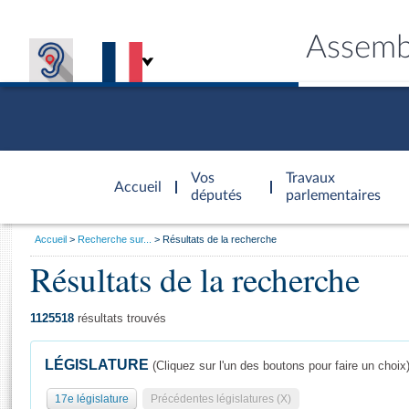
Assemb
Accèder à
la page
Vos
Travaux
Accueil
d'accueil
députés
parlementaires
Vous
Accueil
Recherche sur...
Résultats de la recherche
êtes
Résultats de la recherche
Général
ici
CONNEX
TRAVA
CONNA
DÉC
:
1125518
résultats trouvés
LÉGISLATURE
(Cliquez sur l'un des boutons pour faire un choix
17e législature
Précédentes législatures (X)