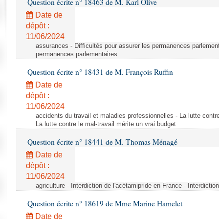
Question écrite n° 18463 de M. Karl Olive
Rapports d'enquête
Rapports législatifs
Date de
dépôt :
Rapports sur l'application des lois
11/06/2024
Baromètre de l’application des lois
assurances - Difficultés pour assurer les permanences parlementa
permanences parlementaires
Dossiers législatifs
Question écrite n° 18431 de M. François Ruffin
Budget et sécurité sociale
Date de
Questions écrites et orales
dépôt :
Comptes rendus des débats
11/06/2024
accidents du travail et maladies professionnelles - La lutte contre
La lutte contre le mal-travail mérite un vrai budget
Question écrite n° 18441 de M. Thomas Ménagé
Date de
dépôt :
11/06/2024
agriculture - Interdiction de l'acétamipride en France - Interdicti
Question écrite n° 18619 de Mme Marine Hamelet
Date de