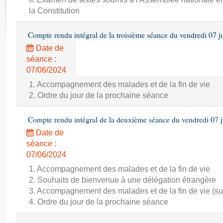
Rapports d'enquête
la Constitution
Rapports législatifs
Rapports sur l'application des lois
Compte rendu intégral de la troisième séance du vendredi 07 j
Baromètre de l’application des lois
Date de
séance :
Dossiers législatifs
07/06/2024
Budget et sécurité sociale
1. Accompagnement des malades et de la fin de vie
Questions écrites et orales
2. Ordre du jour de la prochaine séance
Comptes rendus des débats
Compte rendu intégral de la deuxième séance du vendredi 07 
Date de
séance :
07/06/2024
1. Accompagnement des malades et de la fin de vie
2. Souhaits de bienvenue à une délégation étrangère
3. Accompagnement des malades et de la fin de vie (su
4. Ordre du jour de la prochaine séance