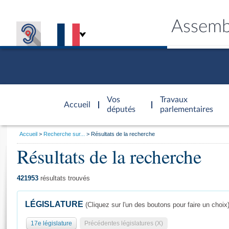
Assemb
Accèder à
la page
Vos
Travaux
Accueil
d'accueil
députés
parlementaires
Vous
Accueil
Recherche sur...
Résultats de la recherche
êtes
Résultats de la recherche
Général
ici
CONNEX
TRAVA
CONNA
DÉC
:
421953
résultats trouvés
LÉGISLATURE
(Cliquez sur l'un des boutons pour faire un choix
17e législature
Précédentes législatures (X)