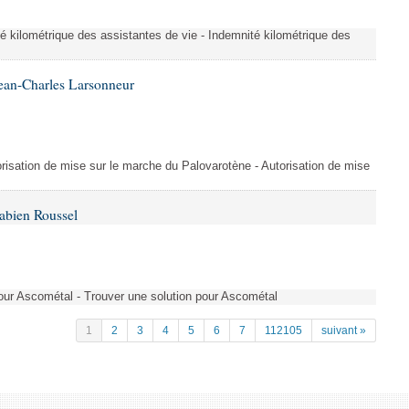
é kilométrique des assistantes de vie - Indemnité kilométrique des
ean-Charles Larsonneur
isation de mise sur le marche du Palovarotène - Autorisation de mise
abien Roussel
pour Ascométal - Trouver une solution pour Ascométal
1
2
3
4
5
6
7
112105
suivant »