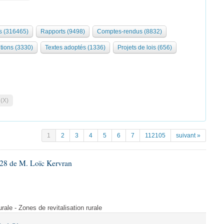
 (316465)
Rapports (9498)
Comptes-rendus (8832)
tions (3330)
Textes adoptés (1336)
Projets de lois (656)
 (X)
1
2
3
4
5
6
7
112105
suivant »
28 de M. Loïc Kervran
rurale - Zones de revitalisation rurale