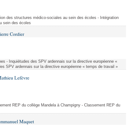
ion des structures médico-sociales au sein des écoles - Intégration
u sein des écoles
ierre Cordier
nes - Inquiétudes des SPV ardennais sur la directive européenne «
des SPV ardennais sur la directive européenne « temps de travail »
Mathieu Lefèvre
ssement REP du collège Mandela à Champigny - Classement REP du
 Emmanuel Maquet