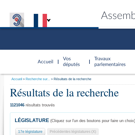
Assemb
Accèder à
la page
Vos
Travaux
Accueil
d'accueil
députés
parlementaires
Vous
Accueil
Recherche sur...
Résultats de la recherche
êtes
Résultats de la recherche
Général
ici
CONNEX
TRAVA
CONNA
DÉC
:
1121046
résultats trouvés
LÉGISLATURE
(Cliquez sur l'un des boutons pour faire un choix
17e législature
Précédentes législatures (X)