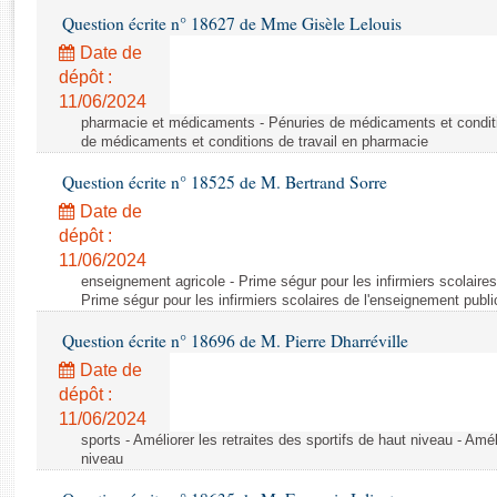
Rapports d'enquête
Question écrite n° 18627 de Mme Gisèle Lelouis
Rapports législatifs
Date de
Rapports sur l'application des lois
dépôt :
Baromètre de l’application des lois
11/06/2024
pharmacie et médicaments - Pénuries de médicaments et conditi
de médicaments et conditions de travail en pharmacie
Dossiers législatifs
Question écrite n° 18525 de M. Bertrand Sorre
Budget et sécurité sociale
Questions écrites et orales
Date de
dépôt :
Comptes rendus des débats
11/06/2024
enseignement agricole - Prime ségur pour les infirmiers scolaires
Prime ségur pour les infirmiers scolaires de l'enseignement publi
Question écrite n° 18696 de M. Pierre Dharréville
Date de
dépôt :
11/06/2024
sports - Améliorer les retraites des sportifs de haut niveau - Amél
niveau