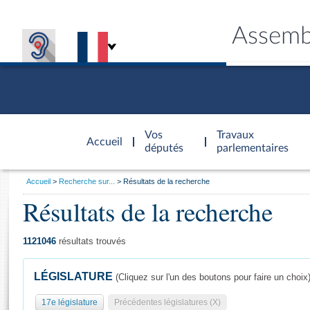
Assemb
Accèder à
la page
Vos
Travaux
Accueil
d'accueil
députés
parlementaires
Vous
Accueil
Recherche sur...
Résultats de la recherche
êtes
Résultats de la recherche
Général
ici
CONNEX
TRAVA
CONNA
DÉC
:
1121046
résultats trouvés
LÉGISLATURE
(Cliquez sur l'un des boutons pour faire un choix
17e législature
Précédentes législatures (X)