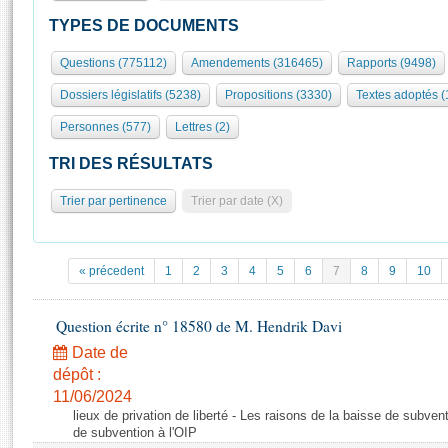
S'id
Présidence
Séance publique
Rôle et pouvoirs de l'Assemblée
Visiter l'Assemblée
TYPES DE DOCUMENTS
Fiches « Connaissance de l’Assemblée »
577 députés
Commissions et autres organes
Visite virtuelle du palais Bourbon
Questions (775112)
Amendements (316465)
Rapports (9498)
Organisation de l'Assemblée
Groupes politiques
Europe et International
Assister à une séance
Mot
Dossiers législatifs (5238)
Propositions (3330)
Textes adoptés 
Présidence
Conférence des Présidents
Bureau
Collège des Ques
Élections législatives
Contrôle et évaluation
Accès des chercheurs à l’Assemblée
Personnes (577)
Lettres (2)
Congrès
Les évènements
S'inscrire
TRI DES RÉSULTATS
Pétitions
Statistiques et chiffres clés
Trier par pertinence
Trier par date (X)
Transparence et déontologie
Vous n'ave
Patrimoine
E
Documents de référence
La Bibliothèque
( Constitution | Règlement de l'Assemblée ... )
Documents parlementaires
« précedent
1
2
3
4
5
6
7
8
9
10
Les archives
Projets de loi
Contacts et plan d'accès
Propositions de loi
Question écrite n° 18580 de M. Hendrik Davi
Histoire
Photos libres de droit
Amendements
Date de
Juniors
Textes adoptés
dépôt :
Anciennes législatures
11/06/2024
lieux de privation de liberté - Les raisons de la baisse de subven
Liens vers les sites publics
Rapports d'information
de subvention à l'OIP