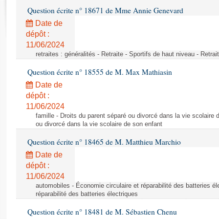
Rapports d'enquête
Question écrite n° 18671 de Mme Annie Genevard
Rapports législatifs
Date de
Rapports sur l'application des lois
dépôt :
Baromètre de l’application des lois
11/06/2024
retraites : généralités - Retraite - Sportifs de haut niveau - Retra
Dossiers législatifs
Question écrite n° 18555 de M. Max Mathiasin
Budget et sécurité sociale
Date de
Questions écrites et orales
dépôt :
Comptes rendus des débats
11/06/2024
famille - Droits du parent séparé ou divorcé dans la vie scolaire 
ou divorcé dans la vie scolaire de son enfant
Question écrite n° 18465 de M. Matthieu Marchio
Date de
dépôt :
11/06/2024
automobiles - Économie circulaire et réparabilité des batteries él
réparabilité des batteries électriques
Question écrite n° 18481 de M. Sébastien Chenu