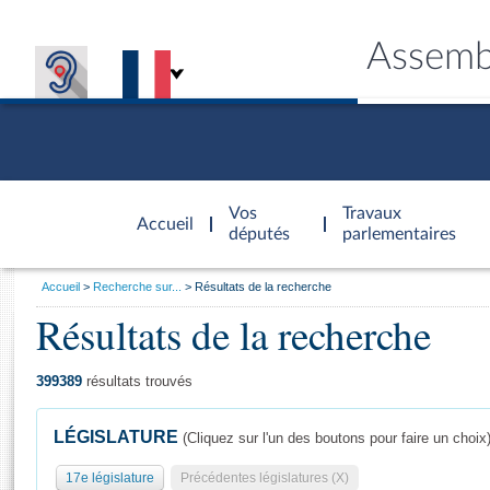
Assemb
Accèder à
la page
Vos
Travaux
Accueil
d'accueil
députés
parlementaires
Vous
Accueil
Recherche sur...
Résultats de la recherche
êtes
Résultats de la recherche
Général
ici
CONNEX
TRAVA
CONNA
DÉC
:
399389
résultats trouvés
LÉGISLATURE
(Cliquez sur l'un des boutons pour faire un choix
17e législature
Précédentes législatures (X)