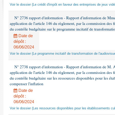
Rapports d'enquête
Voir le dossier (Le crédit d'impôt en faveur des entreprises de jeux vidé
Rapports législatifs
Rapports sur l'application des lois
N° 2736 rapport d'information - Rapport d'information de Mm
Baromètre de l’application des lois
application de l'article 146 du règlement, par la commission des f
du contrôle budgétaire sur le programme incitatif de transformatio
Dossiers législatifs
Date de
dépôt :
Budget et sécurité sociale
06/06/2024
Questions écrites et orales
Voir le dossier (Le programme incitatif de transformation de l'audiovisue
Comptes rendus des débats
N° 2738 rapport d'information - Rapport d'information de M. 
application de l'article 146 du règlement, par la commission des f
du contrôle budgétaire sur les ressources disponibles pour les étab
compenser l'inflation
Date de
dépôt :
06/06/2024
Voir le dossier (Les ressources disponibles pour les établissements cult