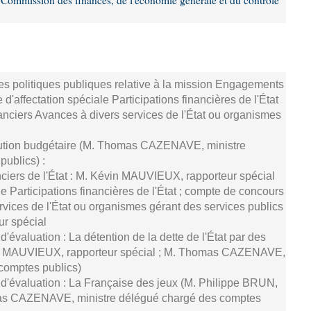
Commission des finances, de l'économie générale et du contrôle
s politiques publiques relative à la mission Engagements
 d'affectation spéciale Participations financières de l'État
anciers Avances à divers services de l'État ou organismes
cution budgétaire (M. Thomas CAZENAVE, ministre
ublics) :
iers de l'État : M. Kévin MAUVIEUX, rapporteur spécial
e Participations financières de l'État ; compte de concours
rvices de l'État ou organismes gérant des services publics
ur spécial
'évaluation : La détention de la dette de l'État par des
vin MAUVIEUX, rapporteur spécial ; M. Thomas CAZENAVE,
comptes publics)
 d'évaluation : La Française des jeux (M. Philippe BRUN,
mas CAZENAVE, ministre délégué chargé des comptes