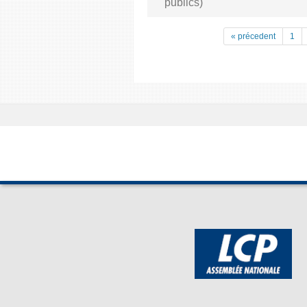
publics)
« précedent
1