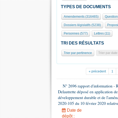
TYPES DE DOCUMENTS
Amendements (316465)
Question
Dossiers législatifs (5238)
Proposi
Personnes (577)
Lettres (11)
TRI DES RÉSULTATS
Trier par pertinence
Trier par date
« précedent
1
N° 2696 rapport d'information - 
Delautrette déposé en application de
développement durable et de l'aménag
2020-105 du 10 février 2020 relative 
Date de
dépôt :