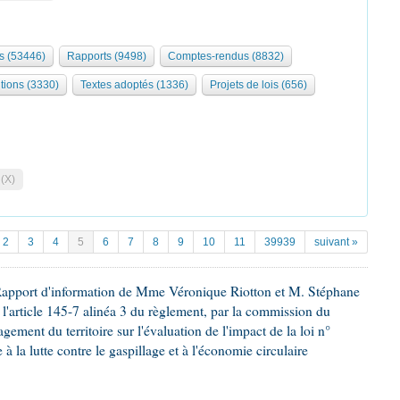
s (53446)
Rapports (9498)
Comptes-rendus (8832)
tions (3330)
Textes adoptés (1336)
Projets de lois (656)
 (X)
2
3
4
5
6
7
8
9
10
11
39939
suivant »
Rapport d'information de Mme Véronique Riotton et M. Stéphane
 l'article 145-7 alinéa 3 du règlement, par la commission du
ement du territoire sur l'évaluation de l'impact de la loi n°
à la lutte contre le gaspillage et à l'économie circulaire