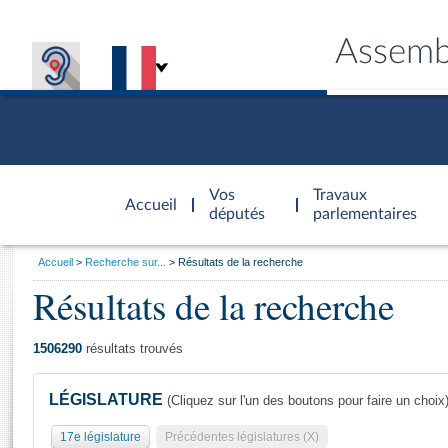
Assemb
Accèder à
la page
Vos
Travaux
Accueil
d'accueil
députés
parlementaires
Vous
Accueil
Recherche sur...
Résultats de la recherche
êtes
Résultats de la recherche
Général
ici
CONNEX
TRAVA
CONNA
DÉC
:
1506290
résultats trouvés
LÉGISLATURE
(Cliquez sur l'un des boutons pour faire un choix
17e législature
Précédentes législatures (X)