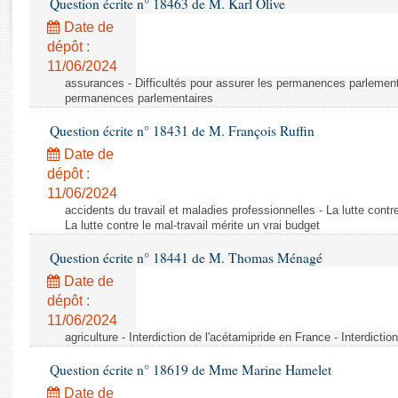
Question écrite n° 18463 de M. Karl Olive
Rapports d'enquête
Rapports législatifs
Date de
dépôt :
Rapports sur l'application des lois
11/06/2024
Baromètre de l’application des lois
assurances - Difficultés pour assurer les permanences parlementa
permanences parlementaires
Dossiers législatifs
Question écrite n° 18431 de M. François Ruffin
Budget et sécurité sociale
Date de
Questions écrites et orales
dépôt :
Comptes rendus des débats
11/06/2024
accidents du travail et maladies professionnelles - La lutte contre
La lutte contre le mal-travail mérite un vrai budget
Question écrite n° 18441 de M. Thomas Ménagé
Date de
dépôt :
11/06/2024
agriculture - Interdiction de l'acétamipride en France - Interdicti
Question écrite n° 18619 de Mme Marine Hamelet
Date de