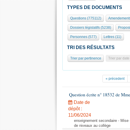
TYPES DE DOCUMENTS
Questions (775112)
Amendements
Dossiers législatifs (5238)
Proposi
Personnes (577)
Lettres (11)
TRI DES RÉSULTATS
Trier par pertinence
Trier par date
« précedent
Question écrite n° 18532 de Mme
Date de
dépôt :
11/06/2024
enseignement secondaire - Mise 
de niveaux au collège