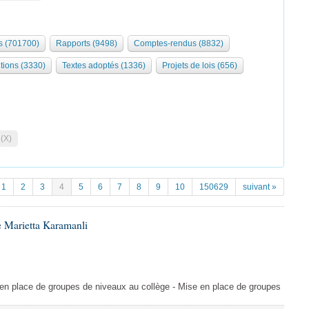
 (701700)
Rapports (9498)
Comptes-rendus (8832)
tions (3330)
Textes adoptés (1336)
Projets de lois (656)
 (X)
1
2
3
4
5
6
7
8
9
10
150629
suivant »
 Marietta Karamanli
en place de groupes de niveaux au collège - Mise en place de groupes