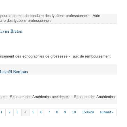
re pour le permis de conduire des lycéens professionnels - Aide
duire des lycéens professionnels
avier Breton
oursement des échographies de grossesse - Taux de remboursement
Mickaël Bouloux
iers - Situation des Américains accidentels - Situation des Américains
1
2
3
4
5
6
7
8
9
10
150629
suivant »