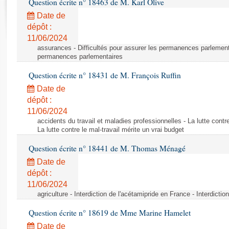
Question écrite n° 18463 de M. Karl Olive
Rapports d'enquête
Rapports législatifs
Date de
dépôt :
Rapports sur l'application des lois
11/06/2024
Baromètre de l’application des lois
assurances - Difficultés pour assurer les permanences parlementa
permanences parlementaires
Dossiers législatifs
Question écrite n° 18431 de M. François Ruffin
Budget et sécurité sociale
Date de
Questions écrites et orales
dépôt :
Comptes rendus des débats
11/06/2024
accidents du travail et maladies professionnelles - La lutte contre
La lutte contre le mal-travail mérite un vrai budget
Question écrite n° 18441 de M. Thomas Ménagé
Date de
dépôt :
11/06/2024
agriculture - Interdiction de l'acétamipride en France - Interdicti
Question écrite n° 18619 de Mme Marine Hamelet
Date de