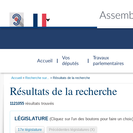
Assemb
Accèder à
la page
Vos
Travaux
Accueil
d'accueil
députés
parlementaires
Vous
Accueil
Recherche sur...
Résultats de la recherche
êtes
Résultats de la recherche
Général
ici
CONNEX
TRAVA
CONNA
DÉC
:
1121055
résultats trouvés
LÉGISLATURE
(Cliquez sur l'un des boutons pour faire un choix
17e législature
Précédentes législatures (X)