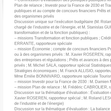
Rapports d'enquête
Plan de relance ; Investir pour la France de 2030 et Tra
Rapports législatifs
publiques et au compte de concours financiers Prêts et
Rapports sur l'application des lois
des organismes privés
Baromètre de l’application des lois
Discussion unique sur l'exécution budgétaire (M. Ro
chargé de l'industrie et de l'énergie, et M. Stanislas GU
transformation et de la fonction publiques) :
Dossiers législatifs
– missions Transformation et fonction publiques ; Créd
Budget et sécurité sociale
ERRANTE, rapporteure spéciale
Questions écrites et orales
– mission Économie ; compte de concours financiers Prê
Comptes rendus des débats
ou à des organismes privés : M. Xavier ROSEREN, ra
des entreprises et régulations ; Prêts et avances à des
privés ; M. Michel SALA, rapporteur spécial Statistiqu
Stratégies économiques ; M. Franck ALLISIO, rapporteu
Mme Émilie BONNIVARD, rapporteure spéciale Touri
– mission Investir pour la France de 2030 : M. Damien
– mission Plan de relance : M. Frédéric CABROLIER, r
Discussion sur la thématique d'évaluation : Évaluatio
Xavier ROSEREN, rapporteur spécial ; M. Roland LES
de l'industrie et de l'énergie)
Discussion sur la thématique d'évaluation : La balance