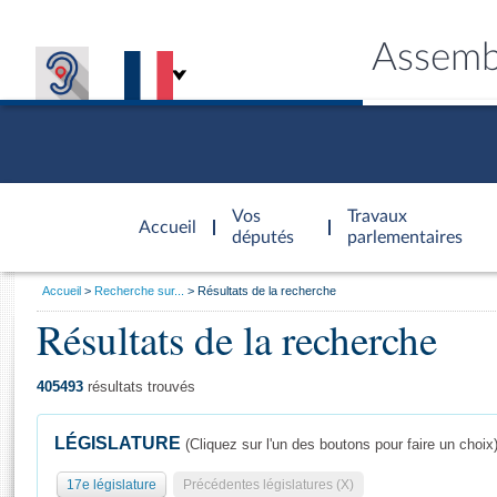
Assemb
Accèder à
la page
Vos
Travaux
Accueil
d'accueil
députés
parlementaires
Vous
Accueil
Recherche sur...
Résultats de la recherche
êtes
Résultats de la recherche
Général
ici
CONNEX
TRAVA
CONNA
DÉC
:
405493
résultats trouvés
LÉGISLATURE
(Cliquez sur l'un des boutons pour faire un choix
17e législature
Précédentes législatures (X)