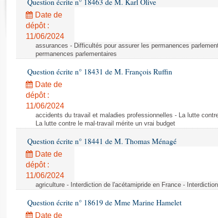
Question écrite n° 18463 de M. Karl Olive
Rapports d'enquête
Rapports législatifs
Date de
dépôt :
Rapports sur l'application des lois
11/06/2024
Baromètre de l’application des lois
assurances - Difficultés pour assurer les permanences parlementa
permanences parlementaires
Dossiers législatifs
Question écrite n° 18431 de M. François Ruffin
Budget et sécurité sociale
Date de
Questions écrites et orales
dépôt :
Comptes rendus des débats
11/06/2024
accidents du travail et maladies professionnelles - La lutte contre
La lutte contre le mal-travail mérite un vrai budget
Question écrite n° 18441 de M. Thomas Ménagé
Date de
dépôt :
11/06/2024
agriculture - Interdiction de l'acétamipride en France - Interdicti
Question écrite n° 18619 de Mme Marine Hamelet
Date de