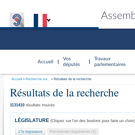
Assemb
Accèder à
la page
Vos
Travaux
Accueil
d'accueil
députés
parlementaires
Vous
Accueil
Recherche sur...
Résultats de la recherche
êtes
Résultats de la recherche
Général
ici
CONNEX
TRAVA
CONNA
DÉC
:
1131410
résultats trouvés
LÉGISLATURE
(Cliquez sur l'un des boutons pour faire un choix
17e législature
Précédentes législatures (X)