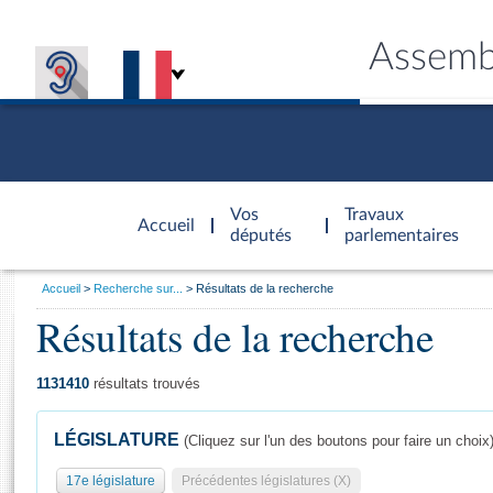
Assemb
Accèder à
la page
Vos
Travaux
Accueil
d'accueil
députés
parlementaires
Vous
Accueil
Recherche sur...
Résultats de la recherche
êtes
Résultats de la recherche
Général
ici
CONNEX
TRAVA
CONNA
DÉC
:
1131410
résultats trouvés
LÉGISLATURE
(Cliquez sur l'un des boutons pour faire un choix
17e législature
Précédentes législatures (X)