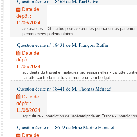
Question écrite n° 18463 de M. Karl Olive
Rapports d'enquête
Rapports législatifs
Date de
dépôt :
Rapports sur l'application des lois
11/06/2024
Baromètre de l’application des lois
assurances - Difficultés pour assurer les permanences parlementa
permanences parlementaires
Dossiers législatifs
Question écrite n° 18431 de M. François Ruffin
Budget et sécurité sociale
Date de
Questions écrites et orales
dépôt :
Comptes rendus des débats
11/06/2024
accidents du travail et maladies professionnelles - La lutte contre
La lutte contre le mal-travail mérite un vrai budget
Question écrite n° 18441 de M. Thomas Ménagé
Date de
dépôt :
11/06/2024
agriculture - Interdiction de l'acétamipride en France - Interdicti
Question écrite n° 18619 de Mme Marine Hamelet
Date de