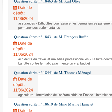
Question écrite n° 18463 de M. Karl Olive
Rapports d'enquête
Rapports législatifs
Date de
dépôt :
Rapports sur l'application des lois
11/06/2024
Baromètre de l’application des lois
assurances - Difficultés pour assurer les permanences parlementa
permanences parlementaires
Dossiers législatifs
Question écrite n° 18431 de M. François Ruffin
Budget et sécurité sociale
Date de
Questions écrites et orales
dépôt :
Comptes rendus des débats
11/06/2024
accidents du travail et maladies professionnelles - La lutte contre
La lutte contre le mal-travail mérite un vrai budget
Question écrite n° 18441 de M. Thomas Ménagé
Date de
dépôt :
11/06/2024
agriculture - Interdiction de l'acétamipride en France - Interdicti
Question écrite n° 18619 de Mme Marine Hamelet
Date de