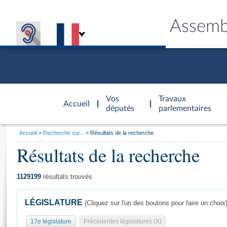
Assemb
Accèder à
la page
Vos
Travaux
Accueil
d'accueil
députés
parlementaires
Vous
Accueil
Recherche sur...
Résultats de la recherche
êtes
Résultats de la recherche
Général
ici
CONNEX
TRAVA
CONNA
DÉC
:
1129199
résultats trouvés
LÉGISLATURE
(Cliquez sur l'un des boutons pour faire un choix
17e législature
Précédentes législatures (X)