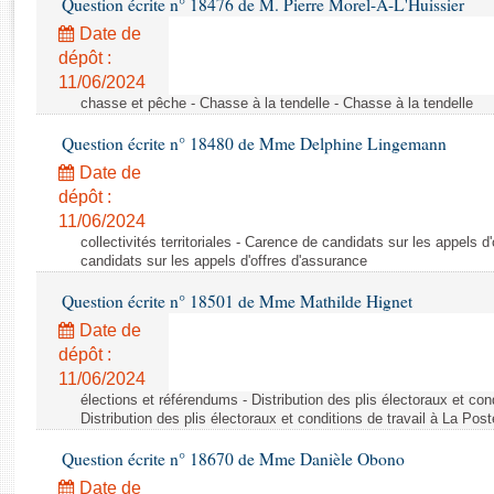
Question écrite n° 18476 de M. Pierre Morel-À-L'Huissier
Rapports d'enquête
Rapports législatifs
Date de
dépôt :
Rapports sur l'application des lois
11/06/2024
Baromètre de l’application des lois
chasse et pêche - Chasse à la tendelle - Chasse à la tendelle
Question écrite n° 18480 de Mme Delphine Lingemann
Dossiers législatifs
Date de
Budget et sécurité sociale
dépôt :
Questions écrites et orales
11/06/2024
Comptes rendus des débats
collectivités territoriales - Carence de candidats sur les appels 
candidats sur les appels d'offres d'assurance
Question écrite n° 18501 de Mme Mathilde Hignet
Date de
dépôt :
11/06/2024
élections et référendums - Distribution des plis électoraux et con
Distribution des plis électoraux et conditions de travail à La Post
Question écrite n° 18670 de Mme Danièle Obono
Date de