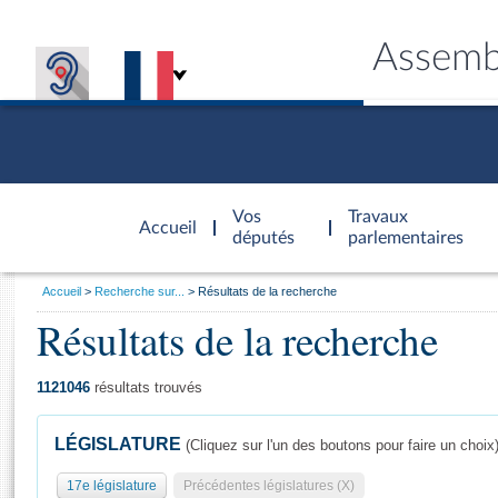
Assemb
Accèder à
la page
Vos
Travaux
Accueil
d'accueil
députés
parlementaires
Vous
Accueil
Recherche sur...
Résultats de la recherche
êtes
Résultats de la recherche
Général
ici
CONNEX
TRAVA
CONNA
DÉC
:
1121046
résultats trouvés
LÉGISLATURE
(Cliquez sur l'un des boutons pour faire un choix
17e législature
Précédentes législatures (X)