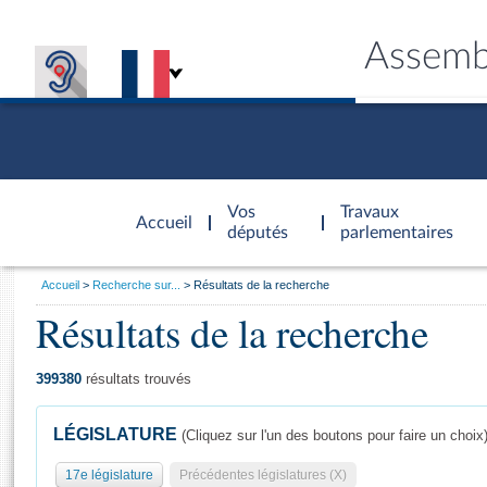
Assemb
Accèder à
la page
Vos
Travaux
Accueil
d'accueil
députés
parlementaires
Vous
Accueil
Recherche sur...
Résultats de la recherche
êtes
Résultats de la recherche
Général
ici
CONNEX
TRAVA
CONNA
DÉC
:
399380
résultats trouvés
LÉGISLATURE
(Cliquez sur l'un des boutons pour faire un choix
17e législature
Précédentes législatures (X)