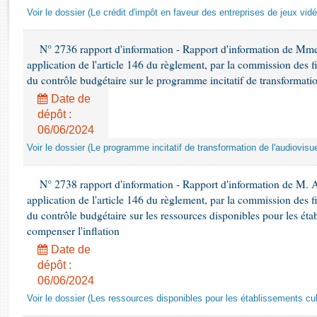
Rapports d'enquête
Voir le dossier (Le crédit d'impôt en faveur des entreprises de jeux vidé
Rapports législatifs
Rapports sur l'application des lois
N° 2736 rapport d'information - Rapport d'information de Mm
Baromètre de l’application des lois
application de l'article 146 du règlement, par la commission des f
du contrôle budgétaire sur le programme incitatif de transformatio
Dossiers législatifs
Date de
dépôt :
Budget et sécurité sociale
06/06/2024
Questions écrites et orales
Voir le dossier (Le programme incitatif de transformation de l'audiovisue
Comptes rendus des débats
N° 2738 rapport d'information - Rapport d'information de M. 
application de l'article 146 du règlement, par la commission des f
du contrôle budgétaire sur les ressources disponibles pour les étab
compenser l'inflation
Date de
dépôt :
06/06/2024
Voir le dossier (Les ressources disponibles pour les établissements cult