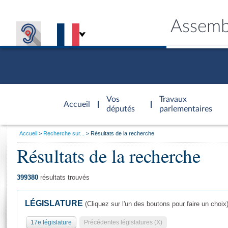
Assemb
Accèder à
la page
Vos
Travaux
Accueil
d'accueil
députés
parlementaires
Vous
Accueil
Recherche sur...
Résultats de la recherche
êtes
Résultats de la recherche
Général
ici
CONNEX
TRAVA
CONNA
DÉC
:
399380
résultats trouvés
LÉGISLATURE
(Cliquez sur l'un des boutons pour faire un choix
17e législature
Précédentes législatures (X)