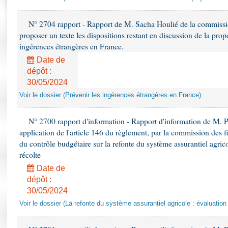
Rapports d'enquête
Rapports législatifs
N° 2704 rapport - Rapport de M. Sacha Houlié de la commissio
Rapports sur l'application des lois
proposer un texte les dispositions restant en discussion de la propo
Baromètre de l’application des lois
ingérences étrangères en France.
Date de
Dossiers législatifs
dépôt :
30/05/2024
Budget et sécurité sociale
Questions écrites et orales
Voir le dossier (Prévenir les ingérences étrangères en France)
Comptes rendus des débats
N° 2700 rapport d'information - Rapport d'information de M.
application de l'article 146 du règlement, par la commission des f
du contrôle budgétaire sur la refonte du système assurantiel agrico
récolte
Date de
dépôt :
30/05/2024
Voir le dossier (La refonte du système assurantiel agricole : évaluation