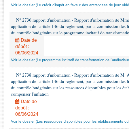
Rapports d'enquête
Voir le dossier (Le crédit d'impôt en faveur des entreprises de jeux vidé
Rapports législatifs
Rapports sur l'application des lois
N° 2736 rapport d'information - Rapport d'information de Mm
Baromètre de l’application des lois
application de l'article 146 du règlement, par la commission des f
du contrôle budgétaire sur le programme incitatif de transformatio
Dossiers législatifs
Date de
dépôt :
Budget et sécurité sociale
06/06/2024
Questions écrites et orales
Voir le dossier (Le programme incitatif de transformation de l'audiovisue
Comptes rendus des débats
N° 2738 rapport d'information - Rapport d'information de M. 
application de l'article 146 du règlement, par la commission des f
du contrôle budgétaire sur les ressources disponibles pour les étab
compenser l'inflation
Date de
dépôt :
06/06/2024
Voir le dossier (Les ressources disponibles pour les établissements cult