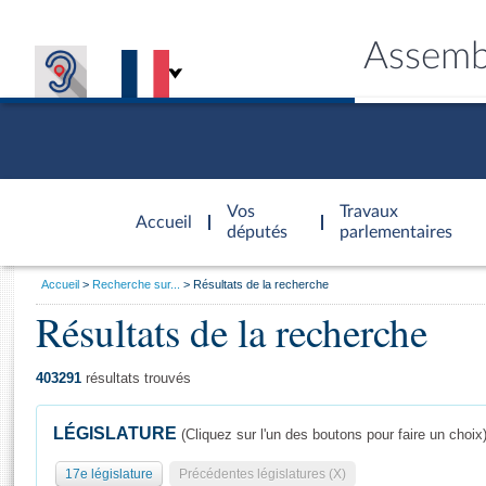
Assemb
Accèder à
la page
Vos
Travaux
Accueil
d'accueil
députés
parlementaires
Vous
Accueil
Recherche sur...
Résultats de la recherche
êtes
Résultats de la recherche
Général
ici
CONNEX
TRAVA
CONNA
DÉC
:
403291
résultats trouvés
LÉGISLATURE
(Cliquez sur l'un des boutons pour faire un choix
17e législature
Précédentes législatures (X)