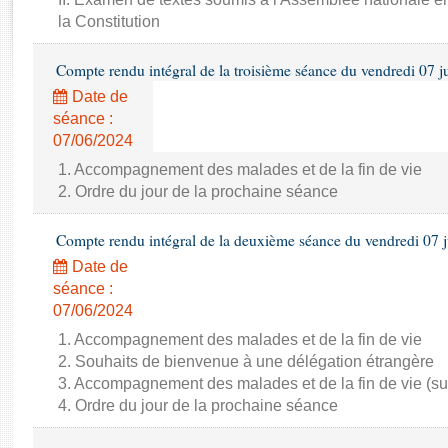
Rapports d'enquête
la Constitution
Rapports législatifs
Rapports sur l'application des lois
Compte rendu intégral de la troisième séance du vendredi 07 j
Baromètre de l’application des lois
Date de
séance :
Dossiers législatifs
07/06/2024
Budget et sécurité sociale
1. Accompagnement des malades et de la fin de vie
Questions écrites et orales
2. Ordre du jour de la prochaine séance
Comptes rendus des débats
Compte rendu intégral de la deuxième séance du vendredi 07 
Date de
séance :
07/06/2024
1. Accompagnement des malades et de la fin de vie
2. Souhaits de bienvenue à une délégation étrangère
3. Accompagnement des malades et de la fin de vie (su
4. Ordre du jour de la prochaine séance