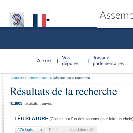
Assemb
Accèder à
la page
Vos
Travaux
Accueil
d'accueil
députés
parlementaires
Vous
Accueil
Recherche sur...
Résultats de la recherche
êtes
Résultats de la recherche
Général
ici
CONNEX
TRAVA
CONNA
DÉC
:
413809
résultats trouvés
LÉGISLATURE
(Cliquez sur l'un des boutons pour faire un choix
17e législature
Précédentes législatures (X)