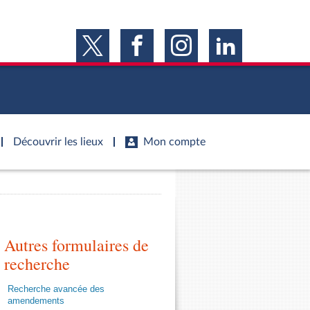
Découvrir les lieux
Mon compte
s
s
Histoire
S'inscrire
ie
Juniors
ports d'information
Dossiers législatifs
Anciennes législatures
ports d'enquête
Autres formulaires de
Budget et sécurité sociale
Vous n'avez pas encore de compte ?
ssemblée ...
Enregistrez-vous
orts législatifs
Questions écrites et orales
recherche
Liens vers les sites publics
orts sur l'application des lois
Comptes rendus des débats
Recherche avancée des
mètre de l’application des lois
amendements