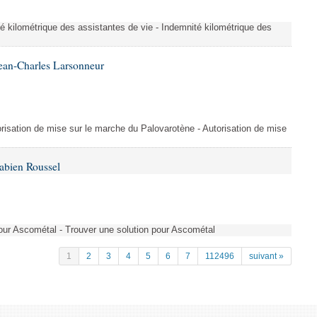
é kilométrique des assistantes de vie - Indemnité kilométrique des
ean-Charles Larsonneur
isation de mise sur le marche du Palovarotène - Autorisation de mise
abien Roussel
pour Ascométal - Trouver une solution pour Ascométal
1
2
3
4
5
6
7
112496
suivant »