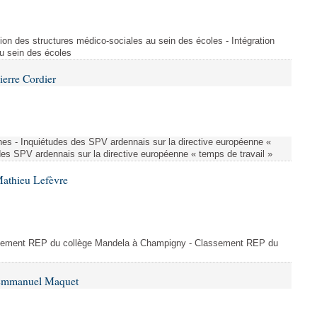
ion des structures médico-sociales au sein des écoles - Intégration
u sein des écoles
ierre Cordier
nes - Inquiétudes des SPV ardennais sur la directive européenne «
des SPV ardennais sur la directive européenne « temps de travail »
Mathieu Lefèvre
ssement REP du collège Mandela à Champigny - Classement REP du
 Emmanuel Maquet