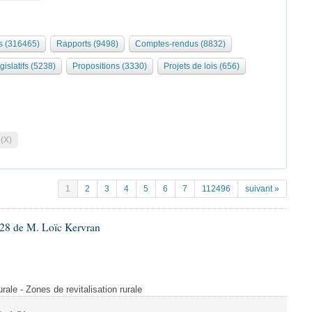
 (316465)
Rapports (9498)
Comptes-rendus (8832)
gislatifs (5238)
Propositions (3330)
Projets de lois (656)
 (X)
1
2
3
4
5
6
7
112496
suivant »
28 de M. Loïc Kervran
rurale - Zones de revitalisation rurale