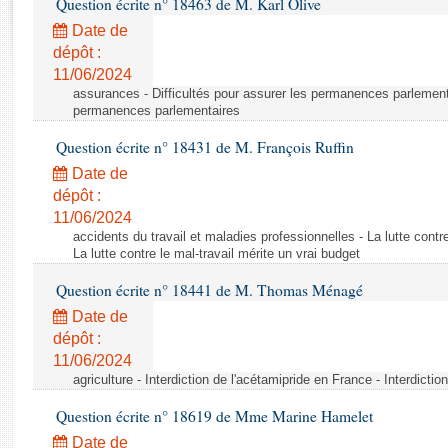
Question écrite n° 18463 de M. Karl Olive
Rapports d'enquête
Rapports législatifs
Date de
dépôt :
Rapports sur l'application des lois
11/06/2024
Baromètre de l’application des lois
assurances - Difficultés pour assurer les permanences parlementa
permanences parlementaires
Dossiers législatifs
Question écrite n° 18431 de M. François Ruffin
Budget et sécurité sociale
Date de
Questions écrites et orales
dépôt :
Comptes rendus des débats
11/06/2024
accidents du travail et maladies professionnelles - La lutte contre
La lutte contre le mal-travail mérite un vrai budget
Question écrite n° 18441 de M. Thomas Ménagé
Date de
dépôt :
11/06/2024
agriculture - Interdiction de l'acétamipride en France - Interdicti
Question écrite n° 18619 de Mme Marine Hamelet
Date de