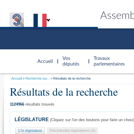
Assemb
Accèder à
la page
Vos
Travaux
Accueil
d'accueil
députés
parlementaires
Vous
Accueil
Recherche sur...
Résultats de la recherche
êtes
Résultats de la recherche
Général
ici
CONNEX
TRAVA
CONNA
DÉC
:
1124966
résultats trouvés
LÉGISLATURE
(Cliquez sur l'un des boutons pour faire un choix
17e législature
Précédentes législatures (X)