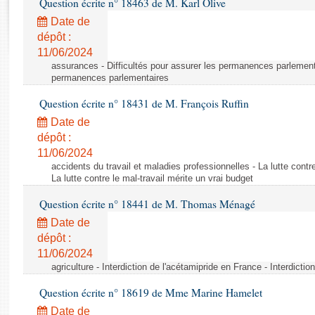
Question écrite n° 18463 de M. Karl Olive
Rapports d'enquête
Rapports législatifs
Date de
dépôt :
Rapports sur l'application des lois
11/06/2024
Baromètre de l’application des lois
assurances - Difficultés pour assurer les permanences parlementa
permanences parlementaires
Dossiers législatifs
Question écrite n° 18431 de M. François Ruffin
Budget et sécurité sociale
Date de
Questions écrites et orales
dépôt :
Comptes rendus des débats
11/06/2024
accidents du travail et maladies professionnelles - La lutte contre
La lutte contre le mal-travail mérite un vrai budget
Question écrite n° 18441 de M. Thomas Ménagé
Date de
dépôt :
11/06/2024
agriculture - Interdiction de l'acétamipride en France - Interdicti
Question écrite n° 18619 de Mme Marine Hamelet
Date de