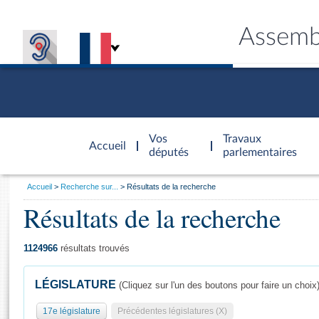
Assemb
Accèder à
la page
Vos
Travaux
Accueil
d'accueil
députés
parlementaires
Vous
Accueil
Recherche sur...
Résultats de la recherche
êtes
Résultats de la recherche
Général
ici
CONNEX
TRAVA
CONNA
DÉC
:
1124966
résultats trouvés
LÉGISLATURE
(Cliquez sur l'un des boutons pour faire un choix
17e législature
Précédentes législatures (X)