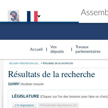
Assemb
Accèder à
la page
Vos
Travaux
Accueil
d'accueil
députés
parlementaires
Vous
Accueil
Recherche sur...
Résultats de la recherche
êtes
Résultats de la recherche
Général
ici
CONNEX
TRAVA
CONNA
DÉC
:
1124957
résultats trouvés
LÉGISLATURE
(Cliquez sur l'un des boutons pour faire un choix
17e législature
Précédentes législatures (X)