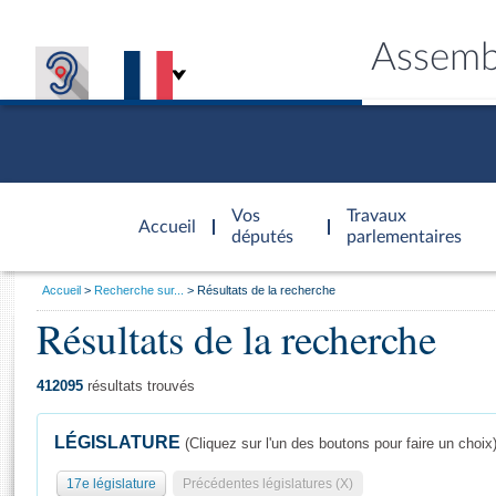
Assemb
Accèder à
la page
Vos
Travaux
Accueil
d'accueil
députés
parlementaires
Vous
Accueil
Recherche sur...
Résultats de la recherche
êtes
Résultats de la recherche
Général
ici
CONNEX
TRAVA
CONNA
DÉC
:
412095
résultats trouvés
LÉGISLATURE
(Cliquez sur l'un des boutons pour faire un choix
17e législature
Précédentes législatures (X)