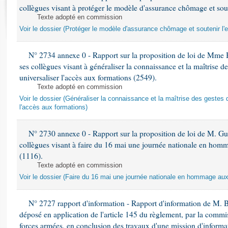
Rapports d'enquête
collègues visant à protéger le modèle d'assurance chômage et sout
Rapports législatifs
Texte adopté en commission
Rapports sur l'application des lois
Voir le dossier (Protéger le modèle d'assurance chômage et soutenir l'
Baromètre de l’application des lois
N° 2734 annexe 0 - Rapport sur la proposition de loi de Mme 
ses collègues visant à généraliser la connaissance et la maîtrise d
Dossiers législatifs
universaliser l'accès aux formations (2549).
Budget et sécurité sociale
Texte adopté en commission
Questions écrites et orales
Voir le dossier (Généraliser la connaissance et la maîtrise des gestes 
l'accès aux formations)
Comptes rendus des débats
N° 2730 annexe 0 - Rapport sur la proposition de loi de M. Guy
collègues visant à faire du 16 mai une journée nationale en homm
(1116).
Texte adopté en commission
Voir le dossier (Faire du 16 mai une journée nationale en hommage aux 
N° 2727 rapport d'information - Rapport d'information de M. 
déposé en application de l'article 145 du règlement, par la commis
forces armées, en conclusion des travaux d'une mission d'informati