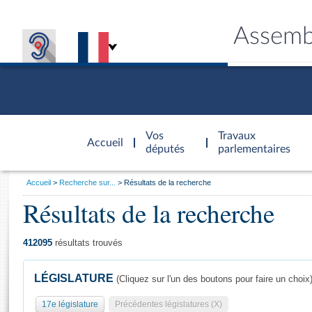
Assemb
Accèder à
la page
Vos
Travaux
Accueil
d'accueil
députés
parlementaires
Vous
Accueil
Recherche sur...
Résultats de la recherche
êtes
Résultats de la recherche
Général
ici
CONNEX
TRAVA
CONNA
DÉC
:
412095
résultats trouvés
LÉGISLATURE
(Cliquez sur l'un des boutons pour faire un choix
17e législature
Précédentes législatures (X)