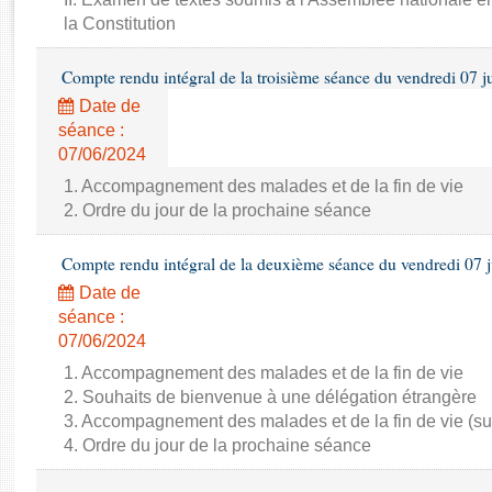
Rapports d'enquête
la Constitution
Rapports législatifs
Rapports sur l'application des lois
Compte rendu intégral de la troisième séance du vendredi 07 j
Baromètre de l’application des lois
Date de
séance :
Dossiers législatifs
07/06/2024
Budget et sécurité sociale
1. Accompagnement des malades et de la fin de vie
Questions écrites et orales
2. Ordre du jour de la prochaine séance
Comptes rendus des débats
Compte rendu intégral de la deuxième séance du vendredi 07 
Date de
séance :
07/06/2024
1. Accompagnement des malades et de la fin de vie
2. Souhaits de bienvenue à une délégation étrangère
3. Accompagnement des malades et de la fin de vie (su
4. Ordre du jour de la prochaine séance