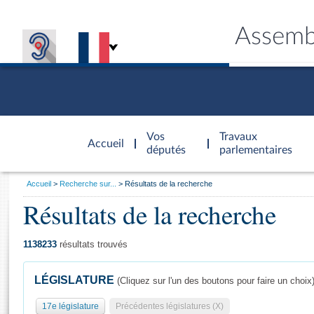
Assemb
Accèder à
la page
Vos
Travaux
Accueil
d'accueil
députés
parlementaires
Vous
Accueil
Recherche sur...
Résultats de la recherche
êtes
Résultats de la recherche
Général
ici
CONNEX
TRAVA
CONNA
DÉC
:
1138233
résultats trouvés
LÉGISLATURE
(Cliquez sur l'un des boutons pour faire un choix
17e législature
Précédentes législatures (X)