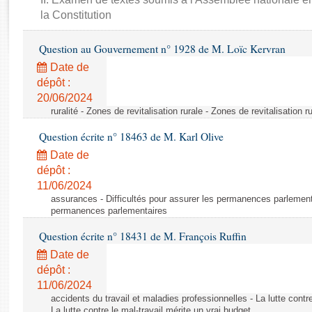
Rapports d'enquête
la Constitution
Rapports législatifs
Rapports sur l'application des lois
Question au Gouvernement n° 1928 de M. Loïc Kervran
Baromètre de l’application des lois
Date de
dépôt :
Dossiers législatifs
20/06/2024
ruralité - Zones de revitalisation rurale - Zones de revitalisation r
Budget et sécurité sociale
Questions écrites et orales
Question écrite n° 18463 de M. Karl Olive
Comptes rendus des débats
Date de
dépôt :
11/06/2024
assurances - Difficultés pour assurer les permanences parlementa
permanences parlementaires
Question écrite n° 18431 de M. François Ruffin
Date de
dépôt :
11/06/2024
accidents du travail et maladies professionnelles - La lutte contre
La lutte contre le mal-travail mérite un vrai budget