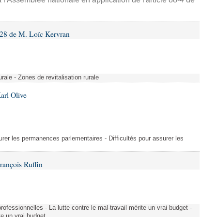
28 de M. Loïc Kervran
rurale - Zones de revitalisation rurale
arl Olive
urer les permanences parlementaires - Difficultés pour assurer les
rançois Ruffin
rofessionnelles - La lutte contre le mal-travail mérite un vrai budget -
ite un vrai budget