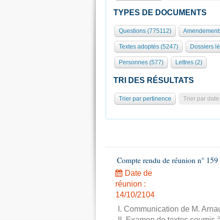
TYPES DE DOCUMENTS
Questions (775112)
Amendements
Textes adoptés (5247)
Dossiers lé
Personnes (577)
Lettres (2)
TRI DES RÉSULTATS
Trier par pertinence
Trier par date
Compte rendu de réunion n° 159 
Date de
réunion :
14/10/2104
I. Communication de M. Arnau
II. Examen de textes soumis à