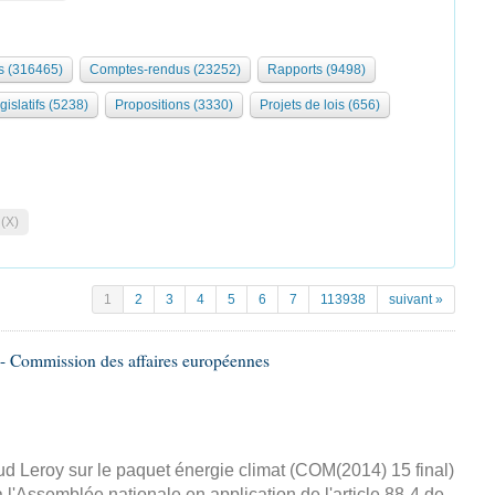
 (316465)
Comptes-rendus (23252)
Rapports (9498)
gislatifs (5238)
Propositions (3330)
Projets de lois (656)
 (X)
1
2
3
4
5
6
7
113938
suivant »
- Commission des affaires européennes
d Leroy sur le paquet énergie climat (COM(2014) 15 final)
 l'Assemblée nationale en application de l'article 88-4 de