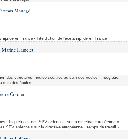
 Thomas Ménagé
étamipride en France - Interdiction de l'acétamipride en France
e Marine Hamelet
ion des structures médico-sociales au sein des écoles - Intégration
u sein des écoles
ierre Cordier
nes - Inquiétudes des SPV ardennais sur la directive européenne «
des SPV ardennais sur la directive européenne « temps de travail »
Mathieu Lefèvre