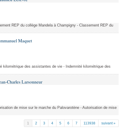
ssement REP du collège Mandela à Champigny - Classement REP du
 Emmanuel Maquet
é kilométrique des assistantes de vie - Indemnité kilométrique des
ean-Charles Larsonneur
isation de mise sur le marche du Palovarotène - Autorisation de mise
1
2
3
4
5
6
7
113938
suivant »