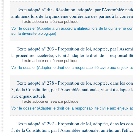
Rapports d'enquête
Texte adopté n° 40 - Résolution, adoptée, par l'Assemblée nati
Rapports législatifs
ambitieux lors de la quinzième conférence des parties à la convent
Rapports sur l'application des lois
Texte adopté en séance publique
Baromètre de l’application des lois
Voir le dossier (Appeler à un accord ambitieux lors de la quinzième co
sur la diversité biologique)
Dossiers législatifs
Texte adopté n° 203 - Proposition de loi, adoptée, par l'Asse
Budget et sécurité sociale
la procédure accélérée, visant à adapter le droit de la responsabili
Questions écrites et orales
Texte adopté en séance publique
Comptes rendus des débats
Voir le dossier (Adapter le droit de la responsabilité civile aux enjeux a
Texte adopté n° 278 - Proposition de loi, adoptée, dans les cond
3, de la Constitution, par l'Assemblée nationale, visant à adapter le
aux enjeux actuels
Texte adopté en séance publique
Voir le dossier (Adapter le droit de la responsabilité civile aux enjeux a
Texte adopté n° 297 - Proposition de loi, adoptée, dans les cond
3, de la Constitution, par l'Assemblée nationale, améliorant l'effica