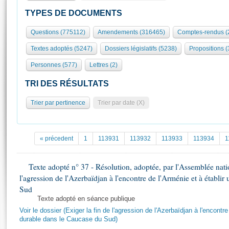
S'id
Présidence
Séance publique
Rôle et pouvoirs de l'Assemblée
Visiter l'Assemblée
TYPES DE DOCUMENTS
Fiches « Connaissance de l’Assemblée »
577 députés
Commissions et autres organes
Visite virtuelle du palais Bourbon
Questions (775112)
Amendements (316465)
Comptes-rendus (
Organisation de l'Assemblée
Groupes politiques
Europe et International
Assister à une séance
Mot
Textes adoptés (5247)
Dossiers législatifs (5238)
Propositions 
Présidence
Conférence des Présidents
Bureau
Collège des Ques
Élections législatives
Contrôle et évaluation
Accès des chercheurs à l’Assemblée
Personnes (577)
Lettres (2)
Congrès
Les évènements
S'inscrire
TRI DES RÉSULTATS
Pétitions
Statistiques et chiffres clés
Trier par pertinence
Trier par date (X)
Transparence et déontologie
Vous n'ave
Patrimoine
E
Documents de référence
La Bibliothèque
( Constitution | Règlement de l'Assemblée ... )
Documents parlementaires
« précedent
1
113931
113932
113933
113934
1
Les archives
Projets de loi
Contacts et plan d'accès
Propositions de loi
Texte adopté n° 37 - Résolution, adoptée, par l'Assemblée nation
Histoire
Photos libres de droit
l'agression de l'Azerbaïdjan à l'encontre de l'Arménie et à établi
Amendements
Juniors
Sud
Textes adoptés
Anciennes législatures
Texte adopté en séance publique
Voir le dossier (Exiger la fin de l'agression de l'Azerbaïdjan à l'encontre
Liens vers les sites publics
Rapports d'information
durable dans le Caucase du Sud)