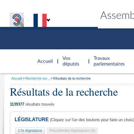
Assemb
Accèder à
la page
Vos
Travaux
Accueil
d'accueil
députés
parlementaires
Vous
Accueil
Recherche sur...
Résultats de la recherche
êtes
Résultats de la recherche
Général
ici
CONNEX
TRAVA
CONNA
DÉC
:
1139377
résultats trouvés
LÉGISLATURE
(Cliquez sur l'un des boutons pour faire un choix
17e législature
Précédentes législatures (X)