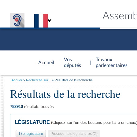
Assemb
Accèder à
la page
Vos
Travaux
Accueil
d'accueil
députés
parlementaires
Vous
Accueil
Recherche sur...
Résultats de la recherche
êtes
Résultats de la recherche
Général
ici
CONNEX
TRAVA
CONNA
DÉC
:
782910
résultats trouvés
LÉGISLATURE
(Cliquez sur l'un des boutons pour faire un choix
17e législature
Précédentes législatures (X)