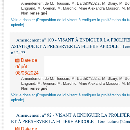
Rapports d'enquête
Amendement de M. Houssin, M. Barth&#232;s, M. Blairy, M. B
Rapports législatifs
Engrand, M. Grenon, M. Marchio, Mme Alexandra Masson, M. Meur
Non renseigné
Rapports sur l'application des lois
Voir le dossier (Proposition de loi visant à endiguer la prolifération du fr
Baromètre de l’application des lois
apicole)
Amendement n° 100 - VISANT À ENDIGUER LA PROLI
Dossiers législatifs
ASIATIQUE ET À PRÉSERVER LA FILIÈRE APICOLE - 1ère lect
Budget et sécurité sociale
n° 2473
Questions écrites et orales
Date de
Comptes rendus des débats
dépôt :
08/06/2024
Amendement de M. Houssin, M. Barth&#232;s, M. Blairy, M. B
Engrand, M. Grenon, M. Marchio, Mme Alexandra Masson, M. Meur
Non renseigné
Voir le dossier (Proposition de loi visant à endiguer la prolifération du fr
apicole)
Amendement n° 92 - VISANT À ENDIGUER LA PROLIF
ET À PRÉSERVER LA FILIÈRE APICOLE - 1ère lecture (2ème as
Date de