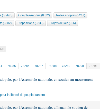
s (53446)
Comptes-rendus (8832)
Textes adoptés (5247)
ts (3882)
Propositions (3330)
Projets de lois (656)
 (X)
84
78285
78286
78287
78288
78289
78290
78291
adoptée, par l'Assemblée nationale, en soutien au mouvement
our la liberté du peuple iranien)
doptée, par l'Assemblée nationale, affirmant le soutien de