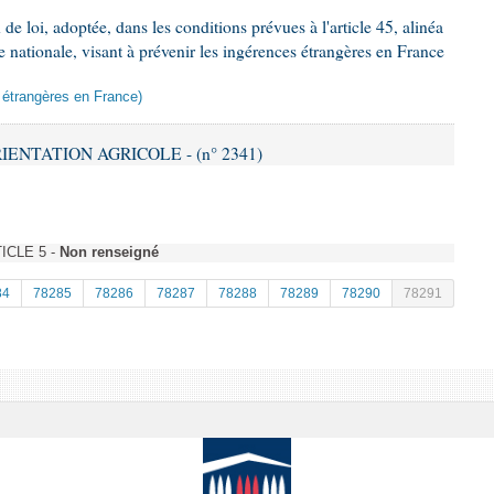
e loi, adoptée, dans les conditions prévues à l'article 45, alinéa
e nationale, visant à prévenir les ingérences étrangères en France
s étrangères en France)
RIENTATION AGRICOLE - (n° 2341)
TICLE 5 -
Non renseigné
84
78285
78286
78287
78288
78289
78290
78291