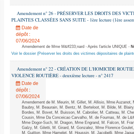
Amendement n° 26 - PRÉSERVER LES DROITS DES VIC
PLAINTES CLASSÉES SANS SUITE - 1ère lecture (1ère assembl
Date de
dépôt :
07/06/2024
Amendement de Mme M&#233;nard - Après l'article UNIQUE -
N
Voir le dossier (Préserver les droits des victimes dépositaires de plain
Amendement n° 22 - CRÉATION DE L'HOMICIDE ROUT
VIOLENCE ROUTIÈRE - deuxième lecture - n° 2417
Date de
dépôt :
07/06/2024
Amendement de M. Meurin, M. Gillet, M. Allisio, Mme Auzanot, 
Baubry, M. Beaurain, M. Bentz, M. Berteloot, M. Bilde, M. Blai
Bordes, M. Bovet, M. Buisson, M. Cabrolier, M. Catteau, M. 
Cousin, Mme Da Conceicao Carvalho, M. de Fournas, M. de L&#
Mme Dogor-Such, M. Dragon, Mme Engrand, M. Falcon, M. Fra
Galzy, M. Giletti, M. Girard, M. Gonzalez, Mme Florence Goulet
M. Guitton, Mme Hamelet, M. Houssin, M. Jacobelli, Mme Jaou