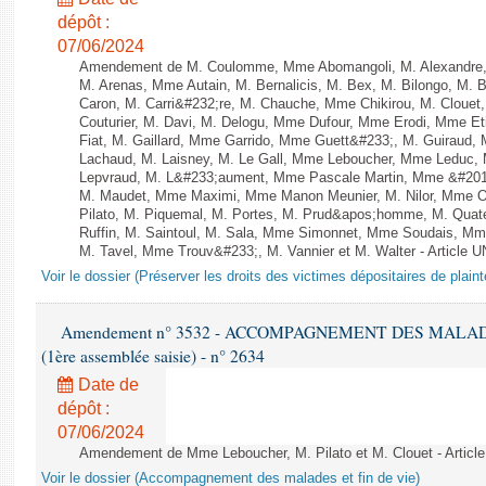
dépôt :
07/06/2024
Amendement de M. Coulomme, Mme Abomangoli, M. Alexandre,
M. Arenas, Mme Autain, M. Bernalicis, M. Bex, M. Bilongo, M. 
Caron, M. Carri&#232;re, M. Chauche, Mme Chikirou, M. Clouet
Couturier, M. Davi, M. Delogu, Mme Dufour, Mme Erodi, Mme E
Fiat, M. Gaillard, Mme Garrido, Mme Guett&#233;, M. Guiraud,
Lachaud, M. Laisney, M. Le Gall, Mme Leboucher, Mme Leduc,
Lepvraud, M. L&#233;aument, Mme Pascale Martin, Mme &#201;li
M. Maudet, Mme Maximi, Mme Manon Meunier, M. Nilor, Mme 
Pilato, M. Piquemal, M. Portes, M. Prud&apos;homme, M. Qua
Ruffin, M. Saintoul, M. Sala, Mme Simonnet, Mme Soudais, Mm
M. Tavel, Mme Trouv&#233;, M. Vannier et M. Walter - Article 
Voir le dossier (Préserver les droits des victimes dépositaires de plain
Amendement n° 3532 - ACCOMPAGNEMENT DES MALADES E
(1ère assemblée saisie) - n° 2634
Date de
dépôt :
07/06/2024
Amendement de Mme Leboucher, M. Pilato et M. Clouet - Article
Voir le dossier (Accompagnement des malades et fin de vie)