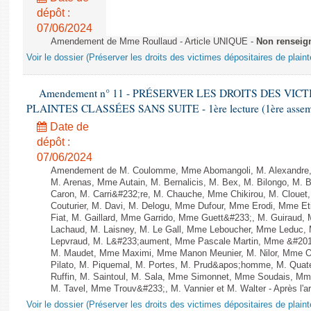
dépôt :
07/06/2024
Amendement de Mme Roullaud - Article UNIQUE -
Non renseig
Voir le dossier (Préserver les droits des victimes dépositaires de plain
Amendement n° 11 - PRÉSERVER LES DROITS DES VIC
PLAINTES CLASSÉES SANS SUITE - 1ère lecture (1ère assembl
Date de
dépôt :
07/06/2024
Amendement de M. Coulomme, Mme Abomangoli, M. Alexandre,
M. Arenas, Mme Autain, M. Bernalicis, M. Bex, M. Bilongo, M. 
Caron, M. Carri&#232;re, M. Chauche, Mme Chikirou, M. Clouet
Couturier, M. Davi, M. Delogu, Mme Dufour, Mme Erodi, Mme E
Fiat, M. Gaillard, Mme Garrido, Mme Guett&#233;, M. Guiraud,
Lachaud, M. Laisney, M. Le Gall, Mme Leboucher, Mme Leduc,
Lepvraud, M. L&#233;aument, Mme Pascale Martin, Mme &#201;li
M. Maudet, Mme Maximi, Mme Manon Meunier, M. Nilor, Mme 
Pilato, M. Piquemal, M. Portes, M. Prud&apos;homme, M. Qua
Ruffin, M. Saintoul, M. Sala, Mme Simonnet, Mme Soudais, Mm
M. Tavel, Mme Trouv&#233;, M. Vannier et M. Walter - Après l'a
Voir le dossier (Préserver les droits des victimes dépositaires de plain