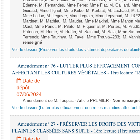
Corbi&#232;re, M. Coulomme, Mme Couturier, M. Davi, M. Del
Etienne, M. Fernandes, Mme Ferrer, Mme Fiat, M. Gaillard, Mm
Guiraud, Mme Hignet, Mme Keke, M. Kerbrat, M. Lachaud, M. L
Mme Leduc, M. Legavre, Mme Legrain, Mme Lepvraud, M. L&#23
Martinet, M. Mathieu, M. Maudet, Mme Maximi, Mme Manon Me
Oziol, Mme Panot, M. Pilato, M. Piquemal, M. Portes, M. Pru
Ratenon, M. Rome, M. Ruffin, M. Saintoul, M. Sala, Mme Sim
Terrenoir, Mme Taurinya, M. Tavel, Mme Trouv&#233;, M. Vannie
renseigné
Voir le dossier (Préserver les droits des victimes dépositaires de plain
Amendement n° 76 - LUTTER PLUS EFFICACEMENT C
AFFECTANT LES CULTURES VÉGÉTALES - 1ère lecture (1ère a
Date de
dépôt :
07/06/2024
Amendement de M. Taupiac - Article PREMIER -
Non renseign
Voir le dossier (Lutter plus efficacement contre les maladies affectant 
Amendement n° 27 - PRÉSERVER LES DROITS DES VIC
PLAINTES CLASSÉES SANS SUITE - 1ère lecture (1ère assembl
Date de