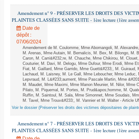
Amendement n° 9 - PRÉSERVER LES DROITS DES VICT
PLAINTES CLASSÉES SANS SUITE - 1ère lecture (1ère assembl
Date de
dépôt :
07/06/2024
Amendement de M. Coulomme, Mme Abomangoli, M. Alexandre,
M. Arenas, Mme Autain, M. Bernalicis, M. Bex, M. Bilongo, M. 
Caron, M. Carri&#232;re, M. Chauche, Mme Chikirou, M. Clouet
Couturier, M. Davi, M. Delogu, Mme Dufour, Mme Erodi, Mme E
Fiat, M. Gaillard, Mme Garrido, Mme Guett&#233;, M. Guiraud,
Lachaud, M. Laisney, M. Le Gall, Mme Leboucher, Mme Leduc,
Lepvraud, M. L&#233;aument, Mme Pascale Martin, Mme &#201;li
M. Maudet, Mme Maximi, Mme Manon Meunier, M. Nilor, Mme 
Pilato, M. Piquemal, M. Portes, M. Prud&apos;homme, M. Qua
Ruffin, M. Saintoul, M. Sala, Mme Simonnet, Mme Soudais, Mm
M. Tavel, Mme Trouv&#233;, M. Vannier et M. Walter - Article 
Voir le dossier (Préserver les droits des victimes dépositaires de plain
Amendement n° 7 - PRÉSERVER LES DROITS DES VICT
PLAINTES CLASSÉES SANS SUITE - 1ère lecture (1ère assembl
Date de