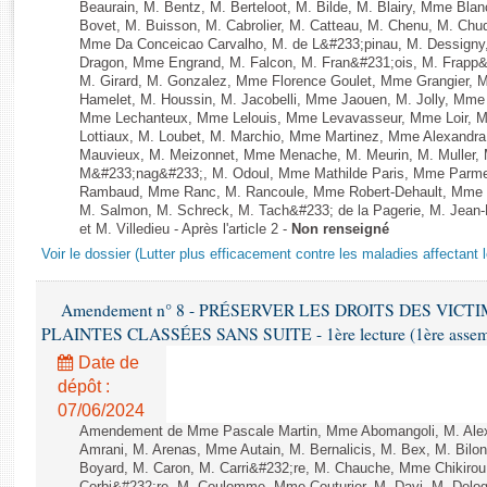
Rapports d'enquête
Beaurain, M. Bentz, M. Berteloot, M. Bilde, M. Blairy, Mme Bla
Bovet, M. Buisson, M. Cabrolier, M. Catteau, M. Chenu, M. C
Rapports législatifs
Mme Da Conceicao Carvalho, M. de L&#233;pinau, M. Dessign
Rapports sur l'application des lois
Dragon, Mme Engrand, M. Falcon, M. Fran&#231;ois, M. Frapp&#2
M. Girard, M. Gonzalez, Mme Florence Goulet, Mme Grangier, M
Baromètre de l’application des lois
Hamelet, M. Houssin, M. Jacobelli, Mme Jaouen, M. Jolly, Mme
Mme Lechanteux, Mme Lelouis, Mme Levavasseur, Mme Loir, M.
Lottiaux, M. Loubet, M. Marchio, Mme Martinez, Mme Alexandr
Dossiers législatifs
Mauvieux, M. Meizonnet, Mme Menache, M. Meurin, M. Muller,
M&#233;nag&#233;, M. Odoul, Mme Mathilde Paris, Mme Parment
Budget et sécurité sociale
Rambaud, Mme Ranc, M. Rancoule, Mme Robert-Dehault, Mme R
Questions écrites et orales
M. Salmon, M. Schreck, M. Tach&#233; de la Pagerie, M. Jean-P
Comptes rendus des débats
et M. Villedieu - Après l'article 2 -
Non renseigné
Voir le dossier (Lutter plus efficacement contre les maladies affectant 
Amendement n° 8 - PRÉSERVER LES DROITS DES VICT
PLAINTES CLASSÉES SANS SUITE - 1ère lecture (1ère assembl
Date de
dépôt :
07/06/2024
Amendement de Mme Pascale Martin, Mme Abomangoli, M. Ale
Amrani, M. Arenas, Mme Autain, M. Bernalicis, M. Bex, M. Bilo
Boyard, M. Caron, M. Carri&#232;re, M. Chauche, Mme Chikirou,