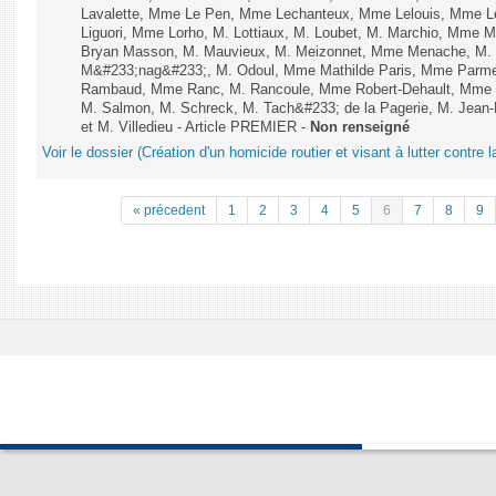
Lavalette, Mme Le Pen, Mme Lechanteux, Mme Lelouis, Mme Le
Liguori, Mme Lorho, M. Lottiaux, M. Loubet, M. Marchio, Mme 
Bryan Masson, M. Mauvieux, M. Meizonnet, Mme Menache, M. 
M&#233;nag&#233;, M. Odoul, Mme Mathilde Paris, Mme Parment
Rambaud, Mme Ranc, M. Rancoule, Mme Robert-Dehault, Mme R
M. Salmon, M. Schreck, M. Tach&#233; de la Pagerie, M. Jean-P
et M. Villedieu - Article PREMIER -
Non renseigné
Voir le dossier (Création d'un homicide routier et visant à lutter contre l
« précedent
1
2
3
4
5
6
7
8
9