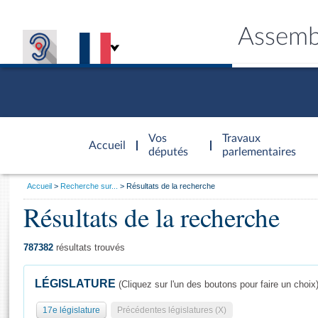
Assemb
Accèder à
la page
Vos
Travaux
Accueil
d'accueil
députés
parlementaires
Vous
Accueil
Recherche sur...
Résultats de la recherche
êtes
Résultats de la recherche
Général
ici
CONNEX
TRAVA
CONNA
DÉC
:
787382
résultats trouvés
LÉGISLATURE
(Cliquez sur l'un des boutons pour faire un choix
17e législature
Précédentes législatures (X)