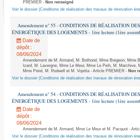
Rapports d'enquête
PREMIER -
Non renseigné
Rapports législatifs
Voir le dossier (Conditions de réalisation des travaux de rénovation é
Rapports sur l'application des lois
Amendement n° 55 - CONDITIONS DE RÉALISATION D
Baromètre de l’application des lois
ÉNERGÉTIQUE DES LOGEMENTS - 1ère lecture (1ère assemblée
Date de
Dossiers législatifs
dépôt :
Budget et sécurité sociale
08/06/2024
Questions écrites et orales
Amendement de M. Armand, M. Bothorel, Mme Bregeon, Mme Buff
Izard, M. Lavergne, Mme Le Meur, Mme Le Peih, M. Marchive,
Comptes rendus des débats
Mme Petel, M. Rodwell et M. Vojetta - Article PREMIER -
Non r
Voir le dossier (Conditions de réalisation des travaux de rénovation é
Amendement n° 54 - CONDITIONS DE RÉALISATION D
ÉNERGÉTIQUE DES LOGEMENTS - 1ère lecture (1ère assemblée
Date de
dépôt :
08/06/2024
Amendement de M. Armand, Mme Le Meur et M. Pacquot - Arti
Voir le dossier (Conditions de réalisation des travaux de rénovation é