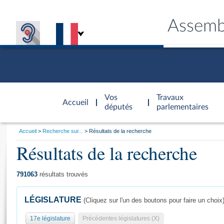
Assemb
Accèder à
la page
Vos
Travaux
Accueil
d'accueil
députés
parlementaires
Vous
Accueil
Recherche sur...
Résultats de la recherche
êtes
Résultats de la recherche
Général
ici
CONNEX
TRAVA
CONNA
DÉC
:
791063
résultats trouvés
LÉGISLATURE
(Cliquez sur l'un des boutons pour faire un choix
17e législature
Précédentes législatures (X)