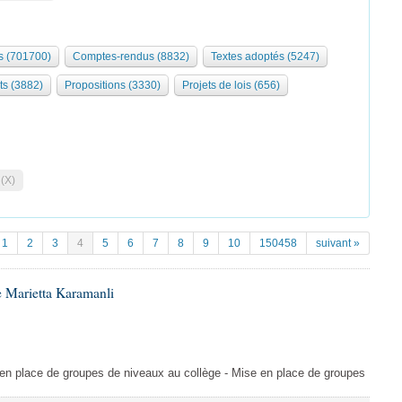
 (701700)
Comptes-rendus (8832)
Textes adoptés (5247)
ts (3882)
Propositions (3330)
Projets de lois (656)
 (X)
1
2
3
4
5
6
7
8
9
10
150458
suivant »
 Marietta Karamanli
en place de groupes de niveaux au collège - Mise en place de groupes