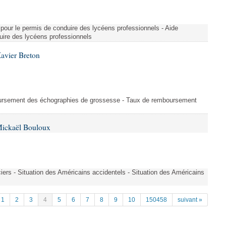
re pour le permis de conduire des lycéens professionnels - Aide
duire des lycéens professionnels
avier Breton
oursement des échographies de grossesse - Taux de remboursement
Mickaël Bouloux
iers - Situation des Américains accidentels - Situation des Américains
1
2
3
4
5
6
7
8
9
10
150458
suivant »