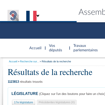
Assemb
Accèder à
la page
Vos
Travaux
Accueil
d'accueil
députés
parlementaires
Vous
Accueil
Recherche sur...
Résultats de la recherche
êtes
Résultats de la recherche
Général
ici
CONNEX
TRAVA
CONNA
DÉC
:
1123813
résultats trouvés
LÉGISLATURE
(Cliquez sur l'un des boutons pour faire un choix
17e législature
Précédentes législatures (X)