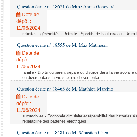
Rapports d'enquête
Question écrite n° 18671 de Mme Annie Genevard
Rapports législatifs
Date de
Rapports sur l'application des lois
dépôt :
Baromètre de l’application des lois
11/06/2024
retraites : généralités - Retraite - Sportifs de haut niveau - Retra
Dossiers législatifs
Question écrite n° 18555 de M. Max Mathiasin
Budget et sécurité sociale
Date de
Questions écrites et orales
dépôt :
Comptes rendus des débats
11/06/2024
famille - Droits du parent séparé ou divorcé dans la vie scolaire 
ou divorcé dans la vie scolaire de son enfant
Question écrite n° 18465 de M. Matthieu Marchio
Date de
dépôt :
11/06/2024
automobiles - Économie circulaire et réparabilité des batteries él
réparabilité des batteries électriques
Question écrite n° 18481 de M. Sébastien Chenu