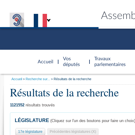
Assemb
Accèder à
la page
Vos
Travaux
Accueil
d'accueil
députés
parlementaires
Vous
Accueil
Recherche sur...
Résultats de la recherche
êtes
Résultats de la recherche
Général
ici
CONNEX
TRAVA
CONNA
DÉC
:
1121552
résultats trouvés
LÉGISLATURE
(Cliquez sur l'un des boutons pour faire un choix
17e législature
Précédentes législatures (X)