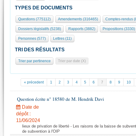
S'id
Présidence
Séance publique
Rôle et pouvoirs de l'Assemblée
Visiter l'Assemblée
TYPES DE DOCUMENTS
Fiches « Connaissance de l’Assemblée »
577 députés
Commissions et autres organes
Visite virtuelle du palais Bourbon
Questions (775112)
Amendements (316465)
Comptes-rendus (
Organisation de l'Assemblée
Groupes politiques
Europe et International
Assister à une séance
Mot
Dossiers législatifs (5238)
Rapports (3882)
Propositions (3330)
Présidence
Conférence des Présidents
Bureau
Collège des Ques
Élections législatives
Contrôle et évaluation
Accès des chercheurs à l’Assemblée
Personnes (577)
Lettres (11)
Congrès
Les évènements
S'inscrire
TRI DES RÉSULTATS
Pétitions
Statistiques et chiffres clés
Trier par pertinence
Trier par date (X)
Transparence et déontologie
Vous n'ave
Patrimoine
E
Documents de référence
La Bibliothèque
( Constitution | Règlement de l'Assemblée ... )
Documents parlementaires
« précedent
1
2
3
4
5
6
7
8
9
10
Les archives
Projets de loi
Contacts et plan d'accès
Propositions de loi
Question écrite n° 18580 de M. Hendrik Davi
Histoire
Photos libres de droit
Amendements
Date de
Juniors
Textes adoptés
dépôt :
Anciennes législatures
11/06/2024
lieux de privation de liberté - Les raisons de la baisse de subven
Liens vers les sites publics
Rapports d'information
de subvention à l'OIP