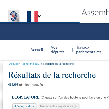
Assemb
Accèder à
la page
Vos
Travaux
Accueil
d'accueil
députés
parlementaires
Vous
Accueil
Recherche sur...
Résultats de la recherche
êtes
Résultats de la recherche
Général
ici
CONNEX
TRAVA
CONNA
DÉC
:
414297
résultats trouvés
LÉGISLATURE
(Cliquez sur l'un des boutons pour faire un choix
17e législature
Précédentes législatures (X)