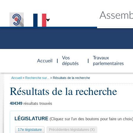
Assemb
Accèder à
la page
Vos
Travaux
Accueil
d'accueil
députés
parlementaires
Vous
Accueil
Recherche sur...
Résultats de la recherche
êtes
Résultats de la recherche
Général
ici
CONNEX
TRAVA
CONNA
DÉC
:
404349
résultats trouvés
LÉGISLATURE
(Cliquez sur l'un des boutons pour faire un choix
17e législature
Précédentes législatures (X)