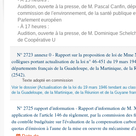
Rapports d'enquête
Audition, ouverte à la presse, de M. Pascal Canfin, dép
Rapports législatifs
commission de l'environnement, de la santé publique et
Rapports sur l'application des lois
Parlement européen
Baromètre de l’application des lois
- À 17 heures :
Audition, ouverte à la presse, de M. Dominique Schelch
de Coopérative U
Dossiers législatifs
Budget et sécurité sociale
N° 2723 annexe 0 - Rapport sur la proposition de loi de Mme Na
Questions écrites et orales
collègues portant actualisation de la loi n° 46-451 du 19 mars 
Comptes rendus des débats
départements français de la Guadeloupe, de la Martinique, de la 
(2542).
Texte adopté en commission
Voir le dossier (Actualisation de la loi du 19 mars 1946 tendant au 
de la Guadeloupe, de la Martinique, de la Réunion et de la Guyane fran
N° 2725 rapport d'information - Rapport d'information de M. 
application de l'article 146 du règlement, par la commission des f
du contrôle budgétaire sur l'évaluation de la compensation carbo
quotas d'émission à l'aune de la mise en oeuvre du mécanisme d'