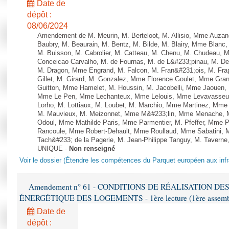
Date de
dépôt :
08/06/2024
Amendement de M. Meurin, M. Berteloot, M. Allisio, Mme Auzano
Baubry, M. Beaurain, M. Bentz, M. Bilde, M. Blairy, Mme Blanc
M. Buisson, M. Cabrolier, M. Catteau, M. Chenu, M. Chudeau
Conceicao Carvalho, M. de Fournas, M. de L&#233;pinau, M. 
M. Dragon, Mme Engrand, M. Falcon, M. Fran&#231;ois, M. Frap
Gillet, M. Girard, M. Gonzalez, Mme Florence Goulet, Mme Grang
Guitton, Mme Hamelet, M. Houssin, M. Jacobelli, Mme Jaouen, 
Mme Le Pen, Mme Lechanteux, Mme Lelouis, Mme Levavasseur,
Lorho, M. Lottiaux, M. Loubet, M. Marchio, Mme Martinez, Mm
M. Mauvieux, M. Meizonnet, Mme M&#233;lin, Mme Menache, M
Odoul, Mme Mathilde Paris, Mme Parmentier, M. Pfeffer, Mme 
Rancoule, Mme Robert-Dehault, Mme Roullaud, Mme Sabatini, 
Tach&#233; de la Pagerie, M. Jean-Philippe Tanguy, M. Taverne, M.
UNIQUE -
Non renseigné
Voir le dossier (Étendre les compétences du Parquet européen aux infr
Amendement n° 61 - CONDITIONS DE RÉALISATION D
ÉNERGÉTIQUE DES LOGEMENTS - 1ère lecture (1ère assemblée
Date de
dépôt :