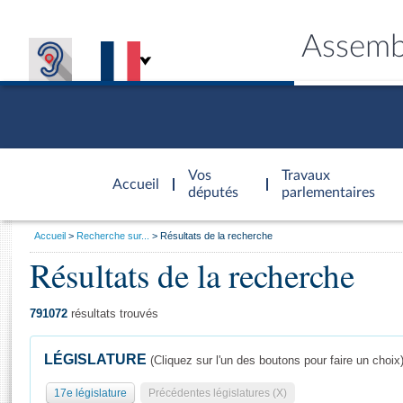
Assemb
Accèder à
la page
Vos
Travaux
Accueil
d'accueil
députés
parlementaires
Vous
Accueil
Recherche sur...
Résultats de la recherche
êtes
Résultats de la recherche
Général
ici
CONNEX
TRAVA
CONNA
DÉC
:
791072
résultats trouvés
LÉGISLATURE
(Cliquez sur l'un des boutons pour faire un choix
17e législature
Précédentes législatures (X)