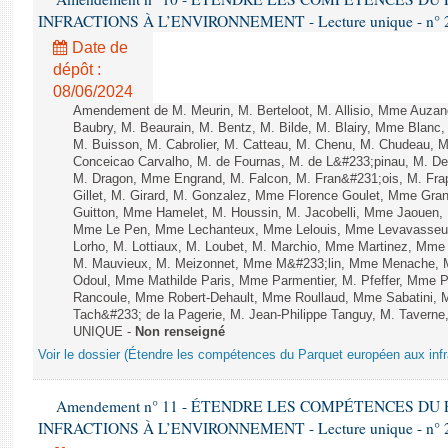
INFRACTIONS À L’ENVIRONNEMENT - Lecture unique - n° 
Date de
dépôt :
08/06/2024
Amendement de M. Meurin, M. Berteloot, M. Allisio, Mme Auzano
Baubry, M. Beaurain, M. Bentz, M. Bilde, M. Blairy, Mme Blanc
M. Buisson, M. Cabrolier, M. Catteau, M. Chenu, M. Chudeau
Conceicao Carvalho, M. de Fournas, M. de L&#233;pinau, M. 
M. Dragon, Mme Engrand, M. Falcon, M. Fran&#231;ois, M. Frap
Gillet, M. Girard, M. Gonzalez, Mme Florence Goulet, Mme Grang
Guitton, Mme Hamelet, M. Houssin, M. Jacobelli, Mme Jaouen, 
Mme Le Pen, Mme Lechanteux, Mme Lelouis, Mme Levavasseur,
Lorho, M. Lottiaux, M. Loubet, M. Marchio, Mme Martinez, Mm
M. Mauvieux, M. Meizonnet, Mme M&#233;lin, Mme Menache, M
Odoul, Mme Mathilde Paris, Mme Parmentier, M. Pfeffer, Mme 
Rancoule, Mme Robert-Dehault, Mme Roullaud, Mme Sabatini, 
Tach&#233; de la Pagerie, M. Jean-Philippe Tanguy, M. Taverne, M.
UNIQUE -
Non renseigné
Voir le dossier (Étendre les compétences du Parquet européen aux infr
Amendement n° 11 - ÉTENDRE LES COMPÉTENCES D
INFRACTIONS À L’ENVIRONNEMENT - Lecture unique - n° 