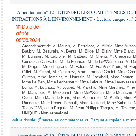
Amendement n° 12 - ÉTENDRE LES COMPÉTENCES D
INFRACTIONS À L’ENVIRONNEMENT - Lecture unique - n° 
Date de
dépôt :
08/06/2024
Amendement de M. Meurin, M. Berteloot, M. Allisio, Mme Auzano
Baubry, M. Beaurain, M. Bentz, M. Bilde, M. Blairy, Mme Blanc
M. Buisson, M. Cabrolier, M. Catteau, M. Chenu, M. Chudeau
Conceicao Carvalho, M. de Fournas, M. de L&#233;pinau, M. 
M. Dragon, Mme Engrand, M. Falcon, M. Fran&#231;ois, M. Frap
Gillet, M. Girard, M. Gonzalez, Mme Florence Goulet, Mme Grang
Guitton, Mme Hamelet, M. Houssin, M. Jacobelli, Mme Jaouen, 
Mme Le Pen, Mme Lechanteux, Mme Lelouis, Mme Levavasseur,
Lorho, M. Lottiaux, M. Loubet, M. Marchio, Mme Martinez, Mm
M. Mauvieux, M. Meizonnet, Mme M&#233;lin, Mme Menache, M
Odoul, Mme Mathilde Paris, Mme Parmentier, M. Pfeffer, Mme 
Rancoule, Mme Robert-Dehault, Mme Roullaud, Mme Sabatini, 
Tach&#233; de la Pagerie, M. Jean-Philippe Tanguy, M. Taverne, M.
UNIQUE -
Non renseigné
Voir le dossier (Étendre les compétences du Parquet européen aux infr
Amendement n° 10 - ÉTENDRE LES COMPÉTENCES D