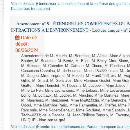
Rapports d'enquête
Voir le dossier (Généraliser la connaissance et la maîtrise des gestes 
Rapports législatifs
l'accès aux formations)
Rapports sur l'application des lois
Amendement n° 9 - ÉTENDRE LES COMPÉTENCES DU
Baromètre de l’application des lois
INFRACTIONS À L’ENVIRONNEMENT - Lecture unique - n° 
Date de
Dossiers législatifs
dépôt :
Budget et sécurité sociale
08/06/2024
Questions écrites et orales
Amendement de M. Meurin, M. Berteloot, M. Allisio, Mme Auzano
Baubry, M. Beaurain, M. Bentz, M. Bilde, M. Blairy, Mme Blanc
Comptes rendus des débats
M. Buisson, M. Cabrolier, M. Catteau, M. Chenu, M. Chudeau
Conceicao Carvalho, M. de Fournas, M. de L&#233;pinau, M. 
M. Dragon, Mme Engrand, M. Falcon, M. Fran&#231;ois, M. Frap
Gillet, M. Girard, M. Gonzalez, Mme Florence Goulet, Mme Grang
Guitton, Mme Hamelet, M. Houssin, M. Jacobelli, Mme Jaouen, 
Mme Le Pen, Mme Lechanteux, Mme Lelouis, Mme Levavasseur,
Lorho, M. Lottiaux, M. Loubet, M. Marchio, Mme Martinez, Mm
M. Mauvieux, M. Meizonnet, Mme M&#233;lin, Mme Menache, M
Odoul, Mme Mathilde Paris, Mme Parmentier, M. Pfeffer, Mme 
Rancoule, Mme Robert-Dehault, Mme Roullaud, Mme Sabatini, 
Tach&#233; de la Pagerie, M. Jean-Philippe Tanguy, M. Taverne, M.
UNIQUE -
Non renseigné
Voir le dossier (Étendre les compétences du Parquet européen aux infr