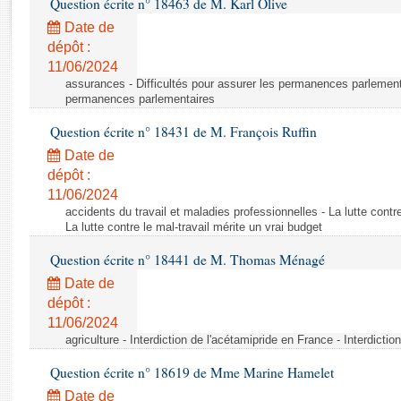
Question écrite n° 18463 de M. Karl Olive
Rapports d'enquête
Rapports législatifs
Date de
dépôt :
Rapports sur l'application des lois
11/06/2024
Baromètre de l’application des lois
assurances - Difficultés pour assurer les permanences parlementa
permanences parlementaires
Dossiers législatifs
Question écrite n° 18431 de M. François Ruffin
Budget et sécurité sociale
Date de
Questions écrites et orales
dépôt :
Comptes rendus des débats
11/06/2024
accidents du travail et maladies professionnelles - La lutte contre
La lutte contre le mal-travail mérite un vrai budget
Question écrite n° 18441 de M. Thomas Ménagé
Date de
dépôt :
11/06/2024
agriculture - Interdiction de l'acétamipride en France - Interdicti
Question écrite n° 18619 de Mme Marine Hamelet
Date de