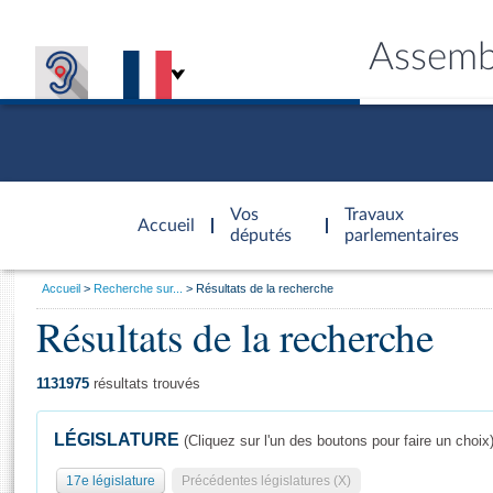
Assemb
Accèder à
la page
Vos
Travaux
Accueil
d'accueil
députés
parlementaires
Vous
Accueil
Recherche sur...
Résultats de la recherche
êtes
Résultats de la recherche
Général
ici
CONNEX
TRAVA
CONNA
DÉC
:
1131975
résultats trouvés
LÉGISLATURE
(Cliquez sur l'un des boutons pour faire un choix
17e législature
Précédentes législatures (X)