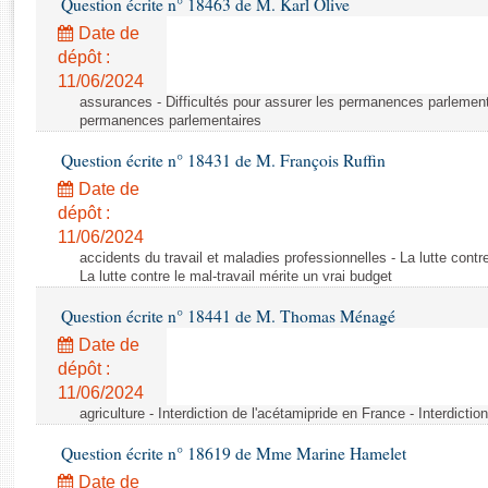
Question écrite n° 18463 de M. Karl Olive
Rapports d'enquête
Rapports législatifs
Date de
dépôt :
Rapports sur l'application des lois
11/06/2024
Baromètre de l’application des lois
assurances - Difficultés pour assurer les permanences parlementa
permanences parlementaires
Dossiers législatifs
Question écrite n° 18431 de M. François Ruffin
Budget et sécurité sociale
Date de
Questions écrites et orales
dépôt :
Comptes rendus des débats
11/06/2024
accidents du travail et maladies professionnelles - La lutte contre
La lutte contre le mal-travail mérite un vrai budget
Question écrite n° 18441 de M. Thomas Ménagé
Date de
dépôt :
11/06/2024
agriculture - Interdiction de l'acétamipride en France - Interdicti
Question écrite n° 18619 de Mme Marine Hamelet
Date de