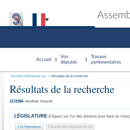
Assemb
Accèder à
la page
Vos
Travaux
Accueil
d'accueil
députés
parlementaires
Vous
Accueil
Recherche sur...
Résultats de la recherche
êtes
Résultats de la recherche
Général
ici
CONNEX
TRAVA
CONNA
DÉC
:
1131966
résultats trouvés
LÉGISLATURE
(Cliquez sur l'un des boutons pour faire un choix
17e législature
Précédentes législatures (X)