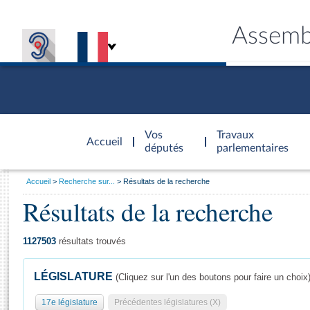
Assemb
Accèder à
la page
Vos
Travaux
Accueil
d'accueil
députés
parlementaires
Vous
Accueil
Recherche sur...
Résultats de la recherche
êtes
Résultats de la recherche
Général
ici
CONNEX
TRAVA
CONNA
DÉC
:
1127503
résultats trouvés
LÉGISLATURE
(Cliquez sur l'un des boutons pour faire un choix
17e législature
Précédentes législatures (X)