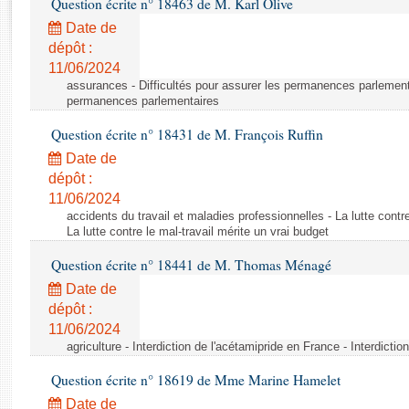
Question écrite n° 18463 de M. Karl Olive
Rapports d'enquête
Rapports législatifs
Date de
dépôt :
Rapports sur l'application des lois
11/06/2024
Baromètre de l’application des lois
assurances - Difficultés pour assurer les permanences parlementa
permanences parlementaires
Dossiers législatifs
Question écrite n° 18431 de M. François Ruffin
Budget et sécurité sociale
Date de
Questions écrites et orales
dépôt :
Comptes rendus des débats
11/06/2024
accidents du travail et maladies professionnelles - La lutte contre
La lutte contre le mal-travail mérite un vrai budget
Question écrite n° 18441 de M. Thomas Ménagé
Date de
dépôt :
11/06/2024
agriculture - Interdiction de l'acétamipride en France - Interdicti
Question écrite n° 18619 de Mme Marine Hamelet
Date de